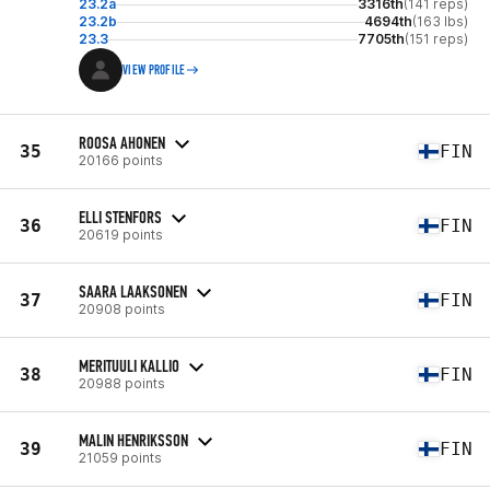
23.2a
3316th
(141 reps)
23.2b
4694th
(163 lbs)
23.3
7705th
(151 reps)
VIEW PROFILE
ROOSA AHONEN
35
FIN
20166 points
ELLI STENFORS
36
FIN
20619 points
SAARA LAAKSONEN
37
FIN
20908 points
MERITUULI KALLIO
38
FIN
20988 points
MALIN HENRIKSSON
39
FIN
21059 points