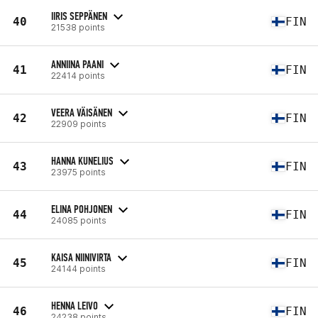
IIRIS SEPPÄNEN
40
FIN
21538 points
ANNIINA PAANI
41
FIN
22414 points
VEERA VÄISÄNEN
42
FIN
22909 points
HANNA KUNELIUS
43
FIN
23975 points
ELINA POHJONEN
44
FIN
24085 points
KAISA NIINIVIRTA
45
FIN
24144 points
HENNA LEIVO
46
FIN
24238 points