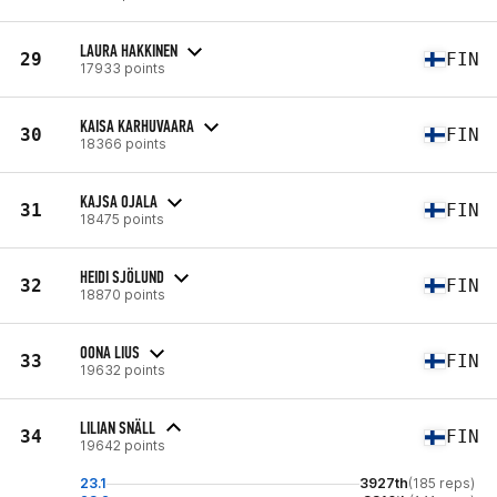
LAURA HAKKINEN
29
FIN
17933 points
KAISA KARHUVAARA
30
FIN
18366 points
KAJSA OJALA
31
FIN
18475 points
HEIDI SJÖLUND
32
FIN
18870 points
OONA LIUS
33
FIN
19632 points
LILIAN SNÄLL
34
FIN
19642 points
23.1
3927th
(185 reps)