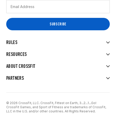
RULES
RESOURCES
ABOUT CROSSFIT
PARTNERS
© 2026 CrossFit, LLC. CrossFit, Fittest on Earth, 3...2...1...Go!
CrossFit Games, and Sport of Fitness are trademarks of CrossFit,
LLC in the U.S. and/or other countries. All Rights Reserved.