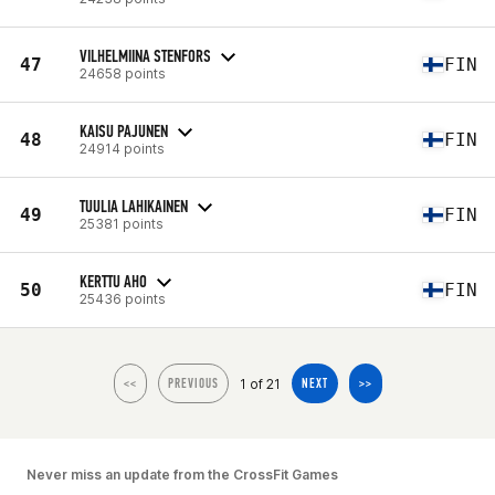
VILHELMIINA STENFORS
47
FIN
24658 points
KAISU PAJUNEN
48
FIN
24914 points
TUULIA LAHIKAINEN
49
FIN
25381 points
KERTTU AHO
50
FIN
25436 points
1 of 21
<<
PREVIOUS
NEXT
>>
Never miss an update from the CrossFit Games