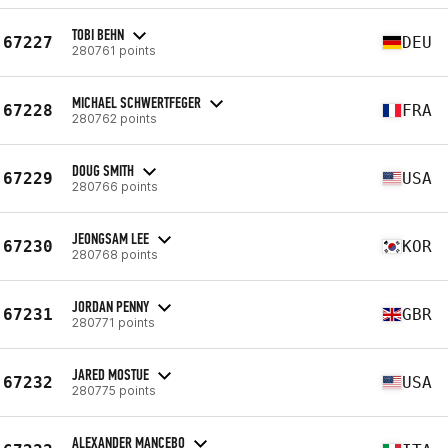
TOBI BEHN
67227
DEU
280761 points
MICHAEL SCHWERTFEGER
67228
FRA
280762 points
DOUG SMITH
67229
USA
280766 points
JEONGSAM LEE
67230
KOR
280768 points
JORDAN PENNY
67231
GBR
280771 points
JARED MOSTUE
67232
USA
280775 points
ALEXANDER MANCEBO