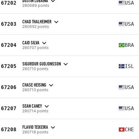
DUSTIN LOBAINA
67202
USA
280689 points
CHAD THALHEIMER
67203
USA
280692 points
CAIO SILVA
67204
BRA
280707 points
SIGURDUR GUDJONSSON
67205
ISL
280710 points
CHASE HEISING
67206
USA
280713 points
SEAN CANEY
67207
USA
280714 points
FLAVIO TEIXEIRA
67208
CHE
280718 points