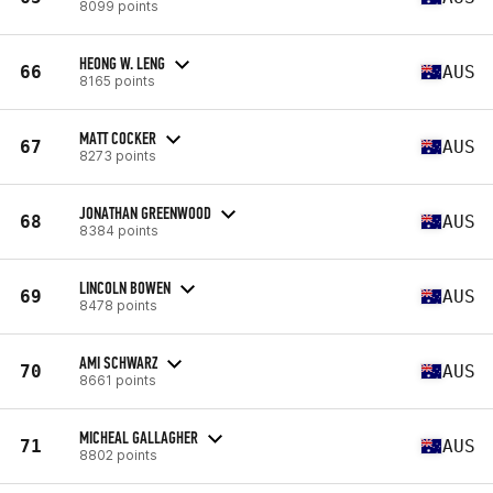
8099 points
HEONG W. LENG
66
AUS
8165 points
MATT COCKER
67
AUS
8273 points
JONATHAN GREENWOOD
68
AUS
8384 points
LINCOLN BOWEN
69
AUS
8478 points
AMI SCHWARZ
70
AUS
8661 points
MICHEAL GALLAGHER
71
AUS
8802 points