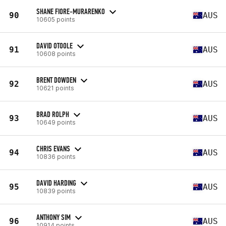
SHANE FIORE-MURARENKO
90
AUS
10605 points
DAVID OTOOLE
91
AUS
10608 points
BRENT DOWDEN
92
AUS
10621 points
BRAD ROLPH
93
AUS
10649 points
CHRIS EVANS
94
AUS
10836 points
DAVID HARDING
95
AUS
10839 points
ANTHONY SIM
96
AUS
10914 points