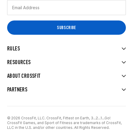
RULES
RESOURCES
ABOUT CROSSFIT
PARTNERS
© 2026 CrossFit, LLC. CrossFit, Fittest on Earth, 3...2...1...Go!
CrossFit Games, and Sport of Fitness are trademarks of CrossFit,
LLC in the U.S. and/or other countries. All Rights Reserved.