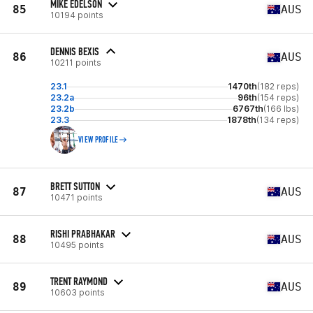
MIKE EDELSON
85
AUS
10194 points
DENNIS BEXIS
86
AUS
10211 points
23.1
1470th
(182 reps)
23.2a
96th
(154 reps)
23.2b
6767th
(166 lbs)
23.3
1878th
(134 reps)
VIEW PROFILE
BRETT SUTTON
87
AUS
10471 points
RISHI PRABHAKAR
88
AUS
10495 points
TRENT RAYMOND
89
AUS
10603 points