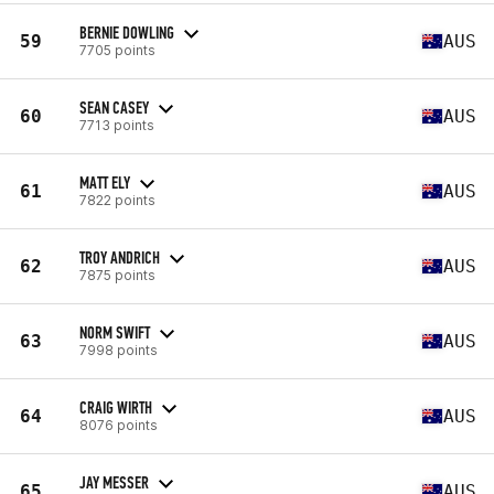
BERNIE DOWLING
59
AUS
7705 points
SEAN CASEY
60
AUS
7713 points
MATT ELY
61
AUS
7822 points
TROY ANDRICH
62
AUS
7875 points
NORM SWIFT
63
AUS
7998 points
CRAIG WIRTH
64
AUS
8076 points
JAY MESSER
65
AUS