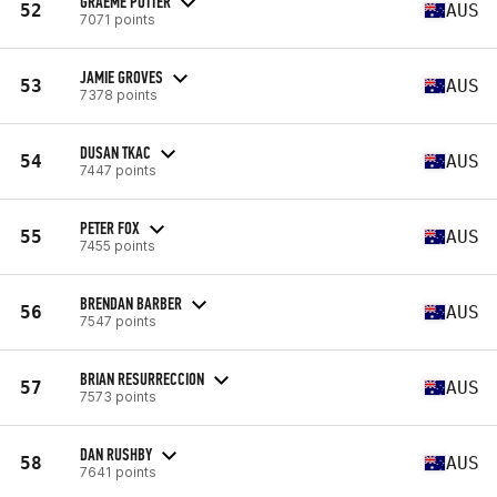
GRAEME POTTER
52
AUS
7071 points
JAMIE GROVES
53
AUS
7378 points
DUSAN TKAC
54
AUS
7447 points
PETER FOX
55
AUS
7455 points
BRENDAN BARBER
56
AUS
7547 points
BRIAN RESURRECCION
57
AUS
7573 points
DAN RUSHBY
58
AUS
7641 points