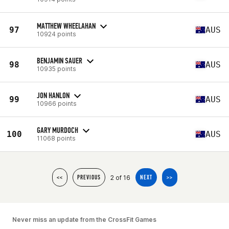
MATTHEW WHEELAHAN
97
AUS
10924 points
BENJAMIN SAUER
98
AUS
10935 points
JON HANLON
99
AUS
10966 points
GARY MURDOCH
100
AUS
11068 points
2 of 16
<<
PREVIOUS
NEXT
>>
Never miss an update from the CrossFit Games