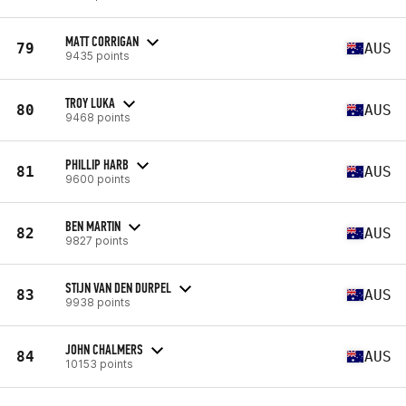
MATT CORRIGAN
79
AUS
9435 points
TROY LUKA
80
AUS
9468 points
PHILLIP HARB
81
AUS
9600 points
BEN MARTIN
82
AUS
9827 points
STIJN VAN DEN DURPEL
83
AUS
9938 points
JOHN CHALMERS
84
AUS
10153 points