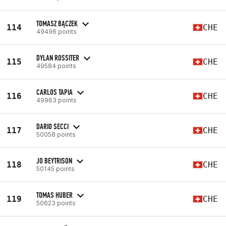
TOMASZ BĄCZEK
114
CHE
49496 points
DYLAN ROSSITER
115
CHE
49584 points
CARLOS TAPIA
116
CHE
49963 points
DARIO SECCI
117
CHE
50058 points
JO BEYTRISON
118
CHE
50145 points
TOMAS HUBER
119
CHE
50623 points