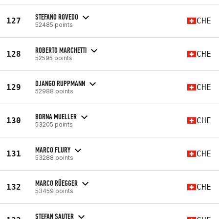
STEFANO ROVEDO
127
CHE
52485 points
ROBERTO MARCHETTI
128
CHE
52595 points
DJANGO RUPPMANN
129
CHE
52988 points
BORNA MUELLER
130
CHE
53205 points
MARCO FLURY
131
CHE
53288 points
MARCO RÜEGGER
132
CHE
53459 points
STEFAN SAUTER