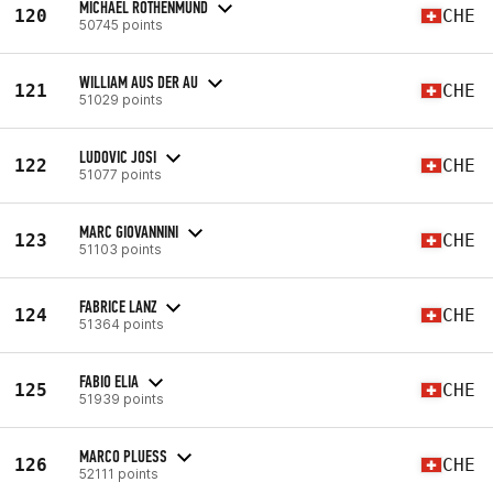
MICHAEL RÖTHENMUND
120
CHE
50745 points
WILLIAM AUS DER AU
121
CHE
51029 points
LUDOVIC JOSI
122
CHE
51077 points
MARC GIOVANNINI
123
CHE
51103 points
FABRICE LANZ
124
CHE
51364 points
FABIO ELIA
125
CHE
51939 points
MARCO PLUESS
126
CHE
52111 points