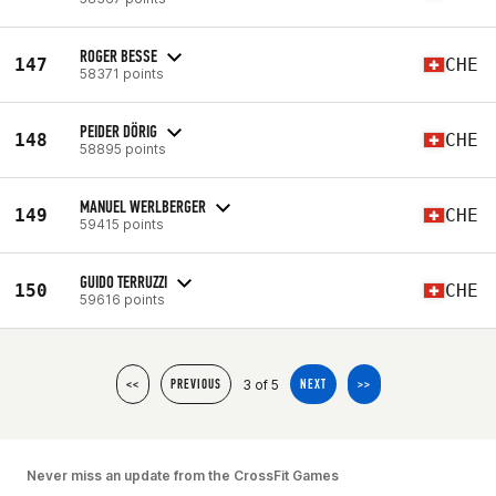
ROGER BESSE
147
CHE
58371 points
PEIDER DÖRIG
148
CHE
58895 points
MANUEL WERLBERGER
149
CHE
59415 points
GUIDO TERRUZZI
150
CHE
59616 points
3 of 5
<<
PREVIOUS
NEXT
>>
Never miss an update from the CrossFit Games