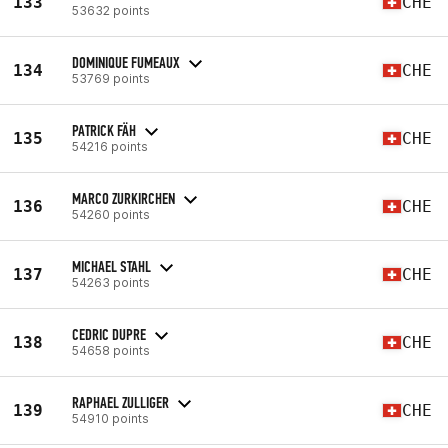
133
CHE
53632 points
DOMINIQUE FUMEAUX
134
CHE
53769 points
PATRICK FÄH
135
CHE
54216 points
MARCO ZURKIRCHEN
136
CHE
54260 points
MICHAEL STAHL
137
CHE
54263 points
CEDRIC DUPRE
138
CHE
54658 points
RAPHAEL ZULLIGER
139
CHE
54910 points