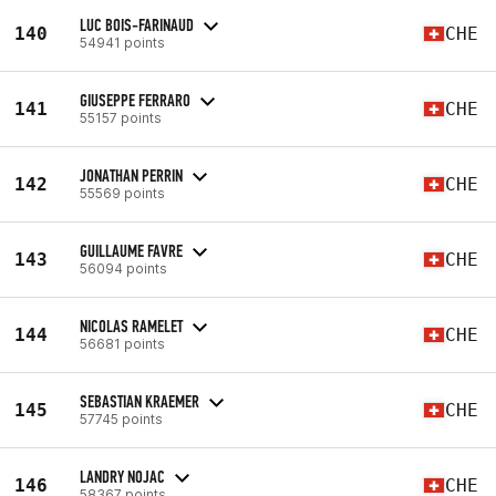
LUC BOIS-FARINAUD
140
CHE
54941 points
GIUSEPPE FERRARO
141
CHE
55157 points
JONATHAN PERRIN
142
CHE
55569 points
GUILLAUME FAVRE
143
CHE
56094 points
NICOLAS RAMELET
144
CHE
56681 points
SEBASTIAN KRAEMER
145
CHE
57745 points
LANDRY NOJAC
146
CHE
58367 points