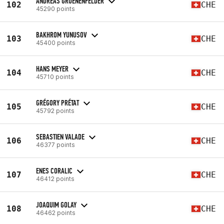
ANDREAS GRUENENFELDER
102
CHE
45290 points
BAKHROM YUNUSOV
103
CHE
45400 points
HANS MEYER
104
CHE
45710 points
GRÉGORY PRÉTAT
105
CHE
45792 points
SEBASTIEN VALADE
106
CHE
46377 points
ENES CORALIC
107
CHE
46412 points
JOAQUIM GOLAY
108
CHE
46462 points