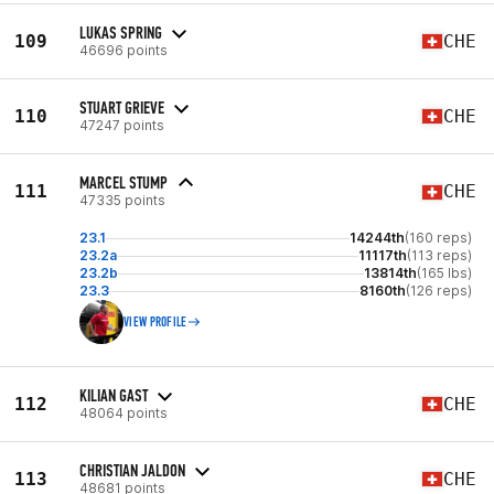
LUKAS SPRING
109
CHE
46696 points
STUART GRIEVE
110
CHE
47247 points
MARCEL STUMP
111
CHE
47335 points
23.1
14244th
(160 reps)
23.2a
11117th
(113 reps)
23.2b
13814th
(165 lbs)
23.3
8160th
(126 reps)
VIEW PROFILE
KILIAN GAST
112
CHE
48064 points
CHRISTIAN JALDON
113
CHE
48681 points