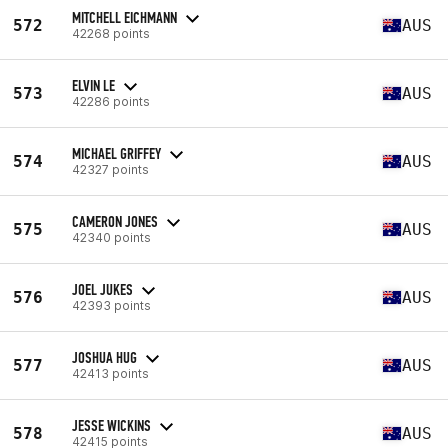
MITCHELL EICHMANN
572
AUS
42268 points
ELVIN LE
573
AUS
42286 points
MICHAEL GRIFFEY
574
AUS
42327 points
CAMERON JONES
575
AUS
42340 points
JOEL JUKES
576
AUS
42393 points
JOSHUA HUG
577
AUS
42413 points
JESSE WICKINS
578
AUS
42415 points