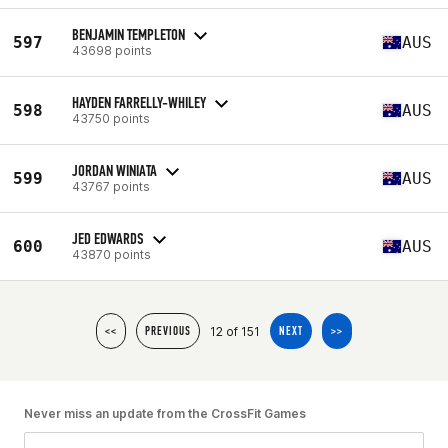
BENJAMIN TEMPLETON
597
AUS
43698 points
HAYDEN FARRELLY-WHILEY
598
AUS
43750 points
JORDAN WINIATA
599
AUS
43767 points
JED EDWARDS
600
AUS
43870 points
12 of 151
<<
PREVIOUS
NEXT
>>
Never miss an update from the CrossFit Games