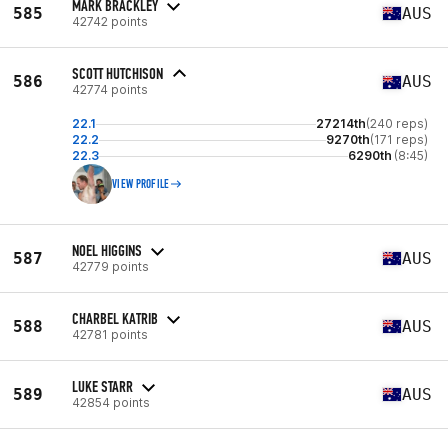
MARK BRACKLEY
585
AUS
42742 points
SCOTT HUTCHISON
586
AUS
42774 points
22.1
27214th
(240 reps)
22.2
9270th
(171 reps)
22.3
6290th
(8:45)
VIEW PROFILE
NOEL HIGGINS
587
AUS
42779 points
CHARBEL KATRIB
588
AUS
42781 points
LUKE STARR
589
AUS
42854 points