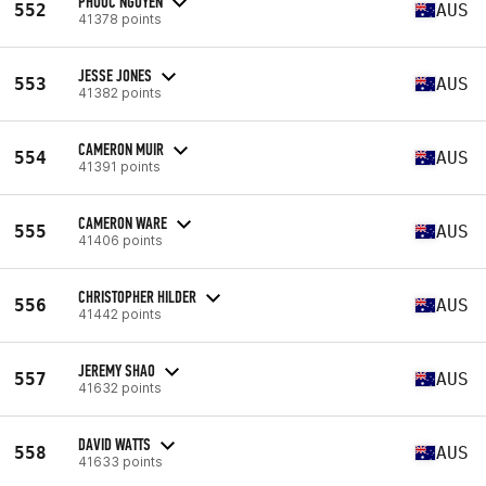
PHUOC NGUYEN
552
AUS
41378 points
JESSE JONES
553
AUS
41382 points
CAMERON MUIR
554
AUS
41391 points
CAMERON WARE
555
AUS
41406 points
CHRISTOPHER HILDER
556
AUS
41442 points
JEREMY SHAO
557
AUS
41632 points
DAVID WATTS
558
AUS
41633 points