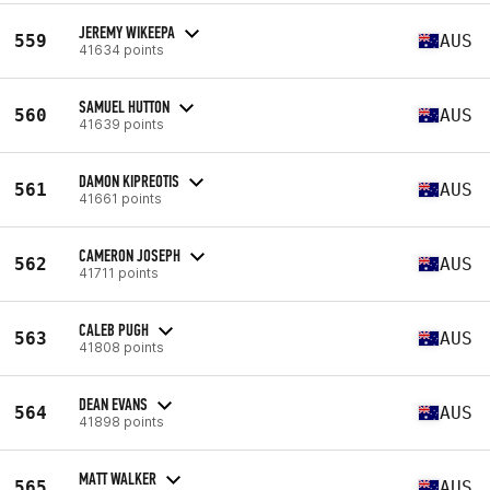
JEREMY WIKEEPA
559
AUS
41634 points
SAMUEL HUTTON
560
AUS
41639 points
DAMON KIPREOTIS
561
AUS
41661 points
CAMERON JOSEPH
562
AUS
41711 points
CALEB PUGH
563
AUS
41808 points
DEAN EVANS
564
AUS
41898 points
MATT WALKER
565
AUS