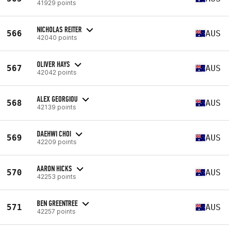
41929 points
NICHOLAS REITER
566
AUS
42040 points
OLIVER HAYS
567
AUS
42042 points
ALEX GEORGIOU
568
AUS
42139 points
DAEHWI CHOI
569
AUS
42209 points
AARON HICKS
570
AUS
42253 points
BEN GREENTREE
571
AUS
42257 points