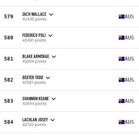
ZACH WALLACE
579
AUS
42435 points
FEDERICO POLI
580
AUS
42491 points
BLAKE ARMITAGE
581
AUS
42564 points
DEXTER TODD
582
AUS
42581 points
SHANNON KEANE
583
AUS
42644 points
LACHLAN JOSEY
584
AUS
42720 points