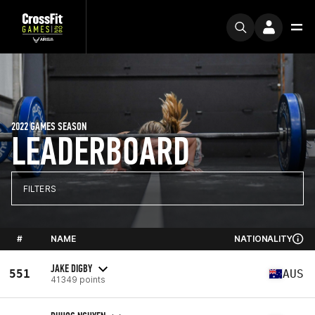
2022 GAMES SEASON
LEADERBOARD
FILTERS
#
NAME
NATIONALITY
JAKE DIGBY
551
AUS
41349 points