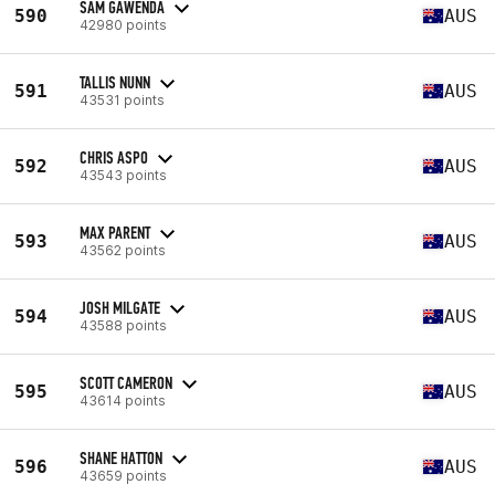
SAM GAWENDA
590
AUS
42980 points
TALLIS NUNN
591
AUS
43531 points
CHRIS ASPO
592
AUS
43543 points
MAX PARENT
593
AUS
43562 points
JOSH MILGATE
594
AUS
43588 points
SCOTT CAMERON
595
AUS
43614 points
SHANE HATTON
596
AUS
43659 points