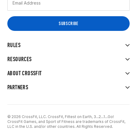
RULES
RESOURCES
ABOUT CROSSFIT
PARTNERS
© 2026 CrossFit, LLC. CrossFit, Fittest on Earth, 3...2...1...Go!
CrossFit Games, and Sport of Fitness are trademarks of CrossFit,
LLC in the U.S. and/or other countries. All Rights Reserved.