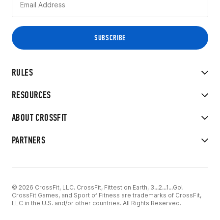
RULES
RESOURCES
ABOUT CROSSFIT
PARTNERS
© 2026 CrossFit, LLC. CrossFit, Fittest on Earth, 3...2...1...Go!
CrossFit Games, and Sport of Fitness are trademarks of CrossFit,
LLC in the U.S. and/or other countries. All Rights Reserved.