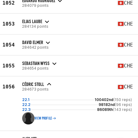
EDUARDO RODRIGUEZ
1052
CHE
284079 points
ELIAS LAUBE
1053
CHE
284134 points
DAVID ELMER
1054
CHE
284642 points
SEBASTIAN WYSS
1055
CHE
284654 points
CÉDRIC STOLL
1056
CHE
284673 points
22.1
100402nd
(150 reps)
22.2
98182nd
(96 reps)
22.3
86089th
(143 reps)
VIEW PROFILE