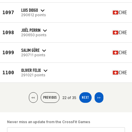
LUIS DIOGO
1097
CHE
290612 points
JOËL PERRIN
1098
CHE
290650 points
SALIM GÜRE
1099
CHE
290711 points
OLIVER FELIX
1100
CHE
291021 points
22 of 35
<<
PREVIOUS
NEXT
>>
Never miss an update from the CrossFit Games