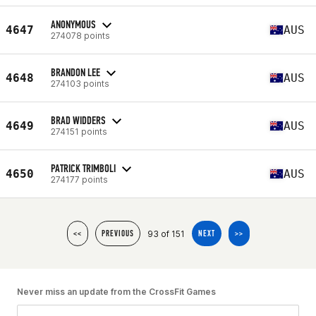
ANONYMOUS
4647
AUS
274078 points
BRANDON LEE
4648
AUS
274103 points
BRAD WIDDERS
4649
AUS
274151 points
PATRICK TRIMBOLI
4650
AUS
274177 points
93 of 151
<<
PREVIOUS
NEXT
>>
Never miss an update from the CrossFit Games