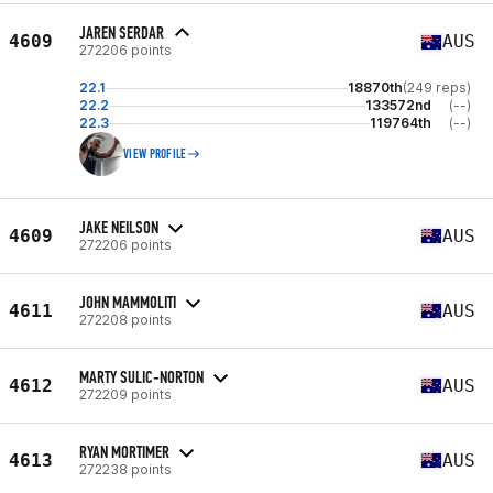
JAREN SERDAR
4609
AUS
272206 points
22.1
18870th
(249 reps)
22.2
133572nd
(--)
22.3
119764th
(--)
VIEW PROFILE
JAKE NEILSON
4609
AUS
272206 points
JOHN MAMMOLITI
4611
AUS
272208 points
MARTY SULIC-NORTON
4612
AUS
272209 points
RYAN MORTIMER
4613
AUS
272238 points