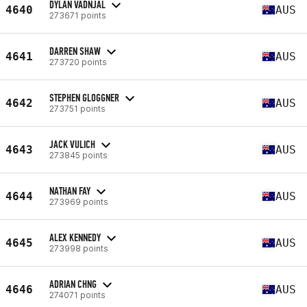
DYLAN VADNJAL
4640
AUS
273671 points
DARREN SHAW
4641
AUS
273720 points
STEPHEN GLOGGNER
4642
AUS
273751 points
JACK VULICH
4643
AUS
273845 points
NATHAN FAY
4644
AUS
273969 points
ALEX KENNEDY
4645
AUS
273998 points
ADRIAN CHNG
4646
AUS
274071 points