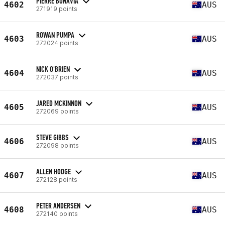
PIERRE BONAVIA
4602
AUS
271919 points
ROWAN PUMPA
4603
AUS
272024 points
NICK O'BRIEN
4604
AUS
272037 points
JARED MCKINNON
4605
AUS
272069 points
STEVE GIBBS
4606
AUS
272098 points
ALLEN HODGE
4607
AUS
272128 points
PETER ANDERSEN
4608
AUS
272140 points