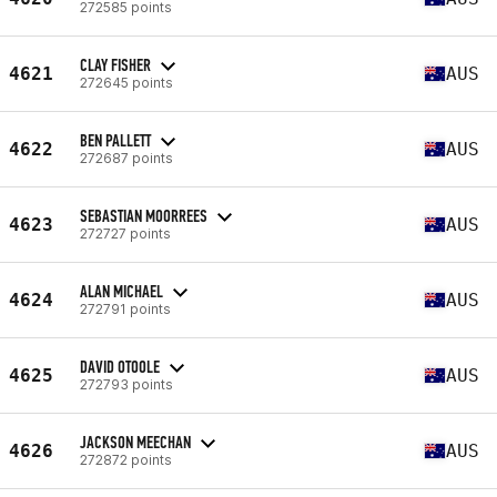
272585 points
CLAY FISHER
4621
AUS
272645 points
BEN PALLETT
4622
AUS
272687 points
SEBASTIAN MOORREES
4623
AUS
272727 points
ALAN MICHAEL
4624
AUS
272791 points
DAVID OTOOLE
4625
AUS
272793 points
JACKSON MEECHAN
4626
AUS
272872 points