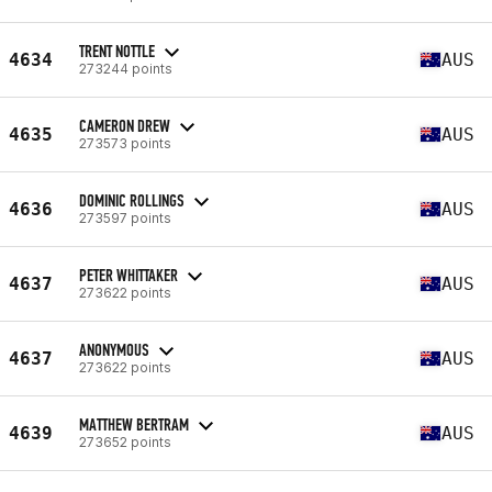
TRENT NOTTLE
4634
AUS
273244 points
CAMERON DREW
4635
AUS
273573 points
DOMINIC ROLLINGS
4636
AUS
273597 points
PETER WHITTAKER
4637
AUS
273622 points
ANONYMOUS
4637
AUS
273622 points
MATTHEW BERTRAM
4639
AUS
273652 points