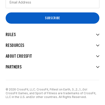
RULES
RESOURCES
ABOUT CROSSFIT
PARTNERS
© 2026 CrossFit, LLC. CrossFit, Fittest on Earth, 3...2...1...Go!
CrossFit Games, and Sport of Fitness are trademarks of CrossFit,
LLC in the U.S. and/or other countries. All Rights Reserved.