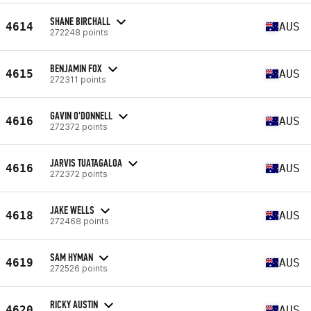
SHANE BIRCHALL
4614
AUS
272248 points
BENJAMIN FOX
4615
AUS
272311 points
GAVIN O'DONNELL
4616
AUS
272372 points
JARVIS TUATAGALOA
4616
AUS
272372 points
JAKE WELLS
4618
AUS
272468 points
SAM HYMAN
4619
AUS
272526 points
RICKY AUSTIN
4620
AUS