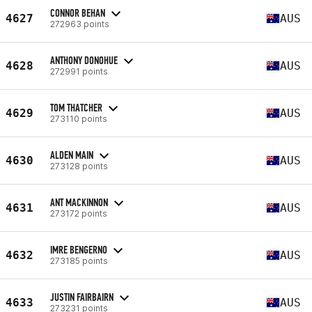
CONNOR BEHAN
4627
AUS
272963 points
ANTHONY DONOHUE
4628
AUS
272991 points
TOM THATCHER
4629
AUS
273110 points
ALDEN MAIN
4630
AUS
273128 points
ANT MACKINNON
4631
AUS
273172 points
IMRE BENGERNO
4632
AUS
273185 points
JUSTIN FAIRBAIRN
4633
AUS
273231 points