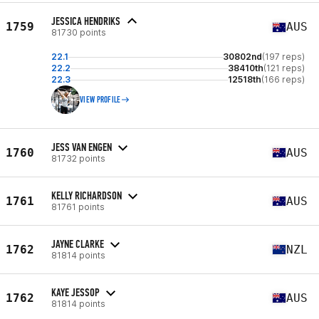
JESSICA HENDRIKS
1759
AUS
81730 points
22.1
30802nd
(197 reps)
22.2
38410th
(121 reps)
22.3
12518th
(166 reps)
VIEW PROFILE
JESS VAN ENGEN
1760
AUS
81732 points
KELLY RICHARDSON
1761
AUS
81761 points
JAYNE CLARKE
1762
NZL
81814 points
KAYE JESSOP
1762
AUS
81814 points