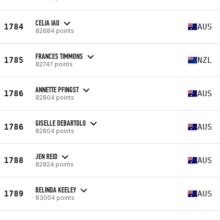
CELIA IAO
1784
AUS
82684 points
FRANCES TIMMONS
1785
NZL
82747 points
ANNETTE PFINGST
1786
AUS
82804 points
GISELLE DEBARTOLO
1786
AUS
82804 points
JEN REID
1788
AUS
82824 points
BELINDA KEELEY
1789
AUS
83004 points