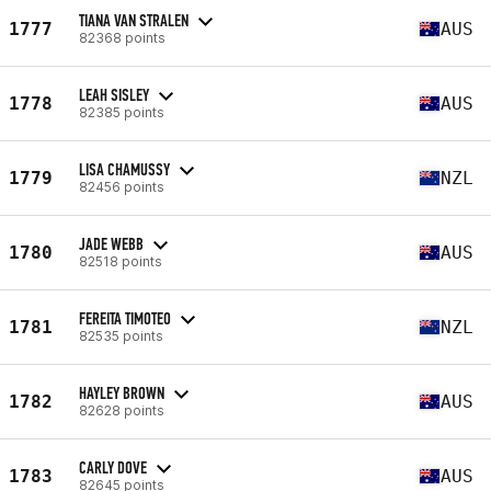
TIANA VAN STRALEN
1777
AUS
82368 points
LEAH SISLEY
1778
AUS
82385 points
LISA CHAMUSSY
1779
NZL
82456 points
JADE WEBB
1780
AUS
82518 points
FEREITA TIMOTEO
1781
NZL
82535 points
HAYLEY BROWN
1782
AUS
82628 points
CARLY DOVE
1783
AUS
82645 points