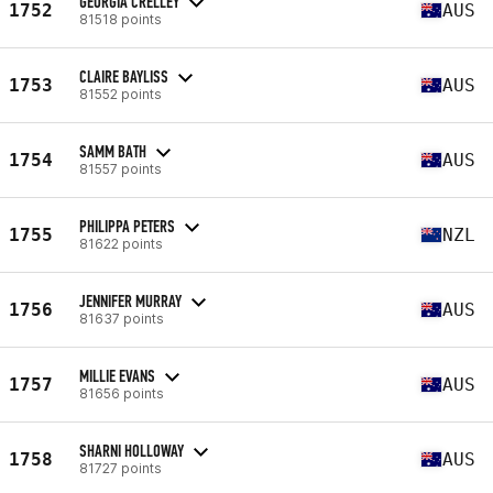
GEORGIA CRELLEY
1752
AUS
81518 points
CLAIRE BAYLISS
1753
AUS
81552 points
SAMM BATH
1754
AUS
81557 points
PHILIPPA PETERS
1755
NZL
81622 points
JENNIFER MURRAY
1756
AUS
81637 points
MILLIE EVANS
1757
AUS
81656 points
SHARNI HOLLOWAY
1758
AUS
81727 points