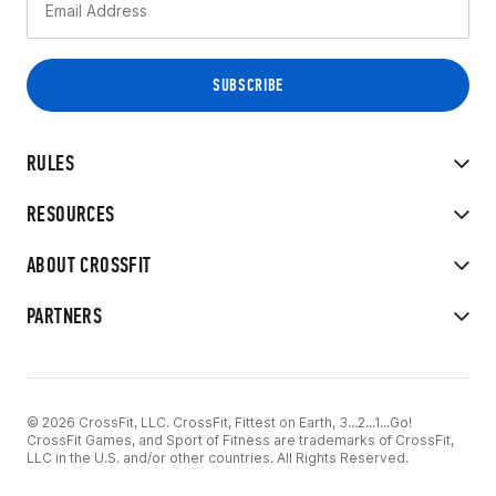
RULES
RESOURCES
ABOUT CROSSFIT
PARTNERS
© 2026 CrossFit, LLC. CrossFit, Fittest on Earth, 3...2...1...Go!
CrossFit Games, and Sport of Fitness are trademarks of CrossFit,
LLC in the U.S. and/or other countries. All Rights Reserved.