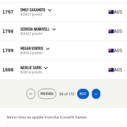
EMILY SAKAMOTO
1797
AUS
83401 points
GEORGIA NANKIVELL
1798
AUS
83427 points
MEGAN VENTRIS
1799
AUS
83503 points
NATALIE SARRI
1800
AUS
83514 points
36 of 172
<<
PREVIOUS
NEXT
>>
Never miss an update from the CrossFit Games