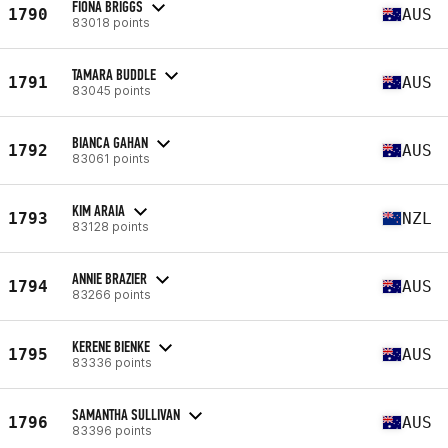
FIONA BRIGGS
1790
AUS
83018 points
TAMARA BUDDLE
1791
AUS
83045 points
BIANCA GAHAN
1792
AUS
83061 points
KIM ARAIA
1793
NZL
83128 points
ANNIE BRAZIER
1794
AUS
83266 points
KERENE BIENKE
1795
AUS
83336 points
SAMANTHA SULLIVAN
1796
AUS
83396 points