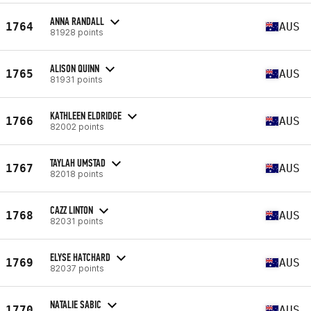
ANNA RANDALL
1764
AUS
81928 points
ALISON QUINN
1765
AUS
81931 points
KATHLEEN ELDRIDGE
1766
AUS
82002 points
TAYLAH UMSTAD
1767
AUS
82018 points
CAZZ LINTON
1768
AUS
82031 points
ELYSE HATCHARD
1769
AUS
82037 points
NATALIE SABIC
1770
AUS