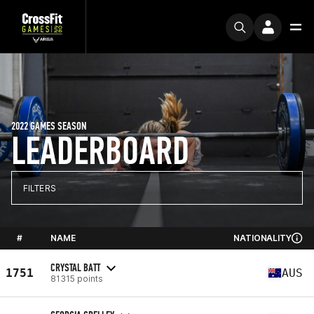
2022 GAMES SEASON
LEADERBOARD
FILTERS
#
NAME
NATIONALITY
CRYSTAL BATT
1751
AUS
81315 points