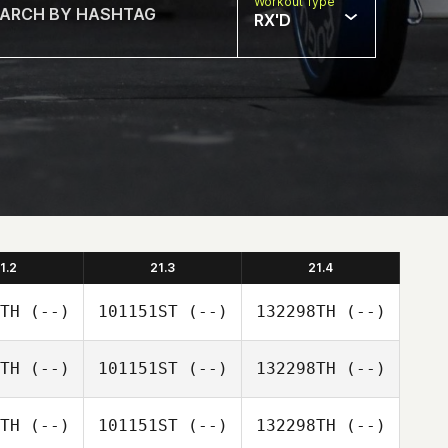
Workout Type
RX'D
1.2
21.3
21.4
TH
(--)
101151ST
(--)
132298TH
(--)
TH
(--)
101151ST
(--)
132298TH
(--)
TH
(--)
101151ST
(--)
132298TH
(--)