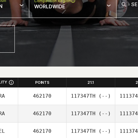
sion
Competition Region
N
WORLDWIDE
LITY
POINTS
21.1
2
RA
462170
117347TH
(--)
111374
RA
462170
117347TH
(--)
111374
EL
462170
117347TH
(--)
111374