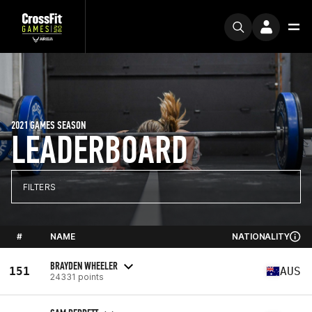
2021 GAMES SEASON
LEADERBOARD
FILTERS
#
NAME
NATIONALITY
BRAYDEN WHEELER
151
AUS
24331 points