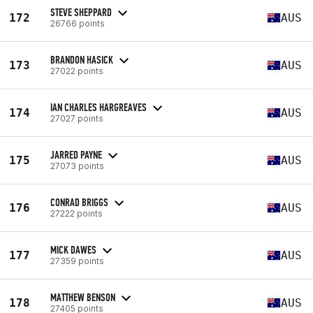
STEVE SHEPPARD
172
AUS
26766 points
BRANDON HASICK
173
AUS
27022 points
IAN CHARLES HARGREAVES
174
AUS
27027 points
JARRED PAYNE
175
AUS
27073 points
CONRAD BRIGGS
176
AUS
27222 points
MICK DAWES
177
AUS
27359 points
MATTHEW BENSON
178
AUS
27405 points