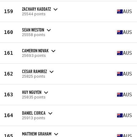
ZACHARY KADDATZ
159
AUS
25544 points
SEAN WESTON
160
AUS
25558 points
CAMERON NOVAK
161
AUS
25693 points
CESAR RAMIREZ
162
AUS
25825 points
HUY NGUYEN
163
AUS
25835 points
DANIEL CORICA
164
AUS
25913 points
MATTHEW GRAHAM
165
AUS