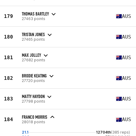
THOMAS BARTLEY
179
AUS
27463 points
TRISTAN JONES
180
AUS
27465 points
MAX JOLLEY
181
AUS
27682 points
BRODIE KEATING
182
AUS
27720 points
MATTY HAYDON
183
AUS
27798 points
FRANCO MORRIS
184
AUS
28018 points
21.1
12704th
(385 reps)