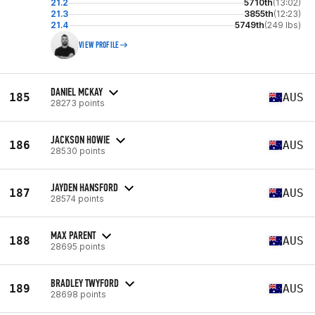
21.2
5710th
(13:02)
21.3
3855th
(12:23)
21.4
5749th
(249 lbs)
VIEW PROFILE
DANIEL MCKAY
185
AUS
28273 points
JACKSON HOWIE
186
AUS
28530 points
JAYDEN HANSFORD
187
AUS
28574 points
MAX PARENT
188
AUS
28695 points
BRADLEY TWYFORD
189
AUS
28698 points