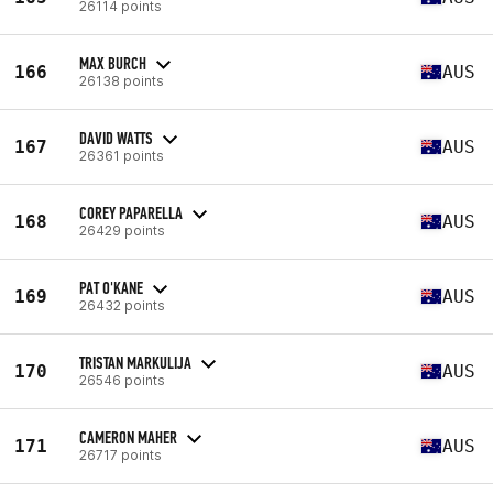
26114 points
MAX BURCH
166
AUS
26138 points
DAVID WATTS
167
AUS
26361 points
COREY PAPARELLA
168
AUS
26429 points
PAT O'KANE
169
AUS
26432 points
TRISTAN MARKULIJA
170
AUS
26546 points
CAMERON MAHER
171
AUS
26717 points