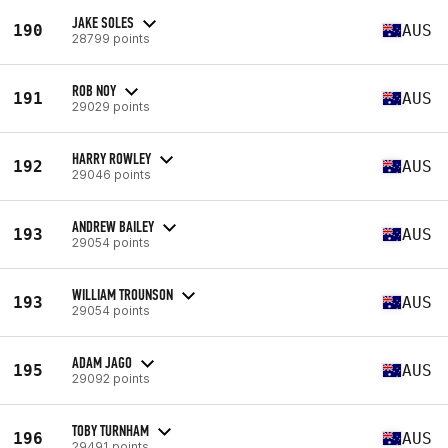
JAKE SOLES
190
AUS
28799 points
ROB NOY
191
AUS
29029 points
HARRY ROWLEY
192
AUS
29046 points
ANDREW BAILEY
193
AUS
29054 points
WILLIAM TROUNSON
193
AUS
29054 points
ADAM JAGO
195
AUS
29092 points
TOBY TURNHAM
196
AUS
29491 points