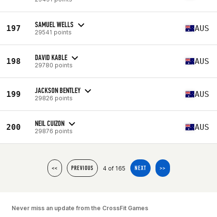
SAMUEL WELLS
197
AUS
29541 points
DAVID KABLE
198
AUS
29780 points
JACKSON BENTLEY
199
AUS
29826 points
NEIL CUIZON
200
AUS
29876 points
4 of 165
<<
PREVIOUS
NEXT
>>
Never miss an update from the CrossFit Games