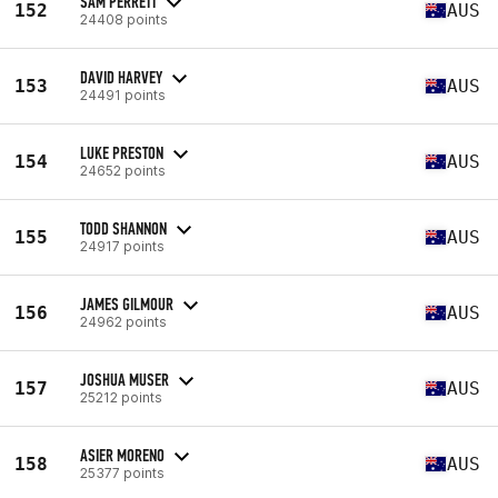
SAM PERRETT
152
AUS
24408 points
DAVID HARVEY
153
AUS
24491 points
LUKE PRESTON
154
AUS
24652 points
TODD SHANNON
155
AUS
24917 points
JAMES GILMOUR
156
AUS
24962 points
JOSHUA MUSER
157
AUS
25212 points
ASIER MORENO
158
AUS
25377 points