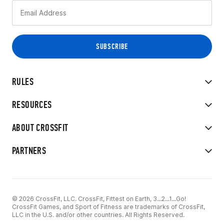
RULES
RESOURCES
ABOUT CROSSFIT
PARTNERS
© 2026 CrossFit, LLC. CrossFit, Fittest on Earth, 3...2...1...Go!
CrossFit Games, and Sport of Fitness are trademarks of CrossFit,
LLC in the U.S. and/or other countries. All Rights Reserved.