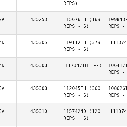
REPS)
SA
435253
115676TH
(169
109843
REPS - S)
REPS -
AN
435305
110112TH
(379
111374
REPS - S)
AN
435308
117347TH
(--)
106417
REPS -
SA
435308
112045TH
(360
108626
REPS - S)
REPS -
SA
435310
115742ND
(120
111374
REPS - S)