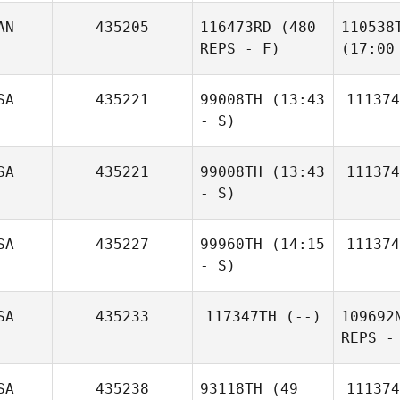
AN
435205
116473RD
(480
110538
REPS - F)
(17:00
SA
435221
99008TH
(13:43
111374
- S)
SA
435221
99008TH
(13:43
111374
- S)
SA
435227
99960TH
(14:15
111374
- S)
SA
435233
117347TH
(--)
109692
REPS -
SA
435238
93118TH
(49
111374