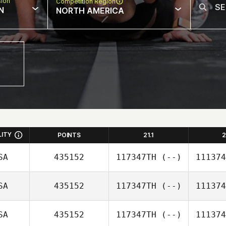
sion
Competition Region
N
NORTH AMERICA
LITY
POINTS
21.1
2
SA
435152
117347TH
(--)
111374
SA
435152
117347TH
(--)
111374
SA
435152
117347TH
(--)
111374