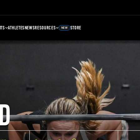
NTS
ATHLETES
NEWS
RESOURCES
STORE
NEW
D