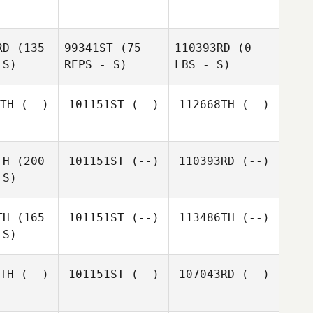
RD
(135
99341ST
(75
110393RD
(0
 S)
REPS - S)
LBS - S)
TH
(--)
101151ST
(--)
112668TH
(--)
TH
(200
101151ST
(--)
110393RD
(--)
 S)
TH
(165
101151ST
(--)
113486TH
(--)
 S)
TH
(--)
101151ST
(--)
107043RD
(--)