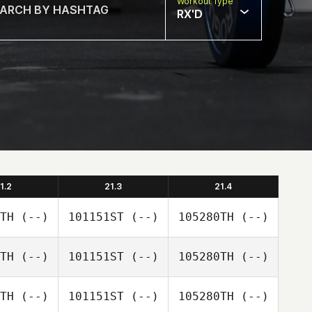
Workout Type
RX'D
1.2
21.3
21.4
TH
(--)
101151ST
(--)
105280TH
(--)
TH
(--)
101151ST
(--)
105280TH
(--)
TH
(--)
101151ST
(--)
105280TH
(--)