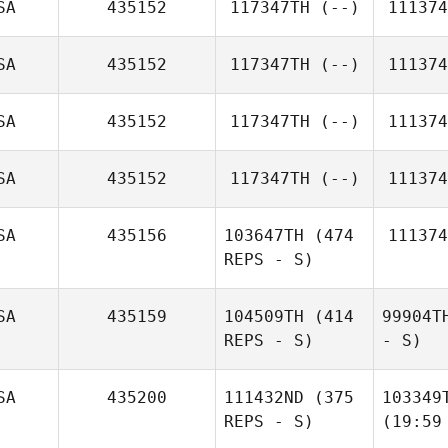
SA
435152
117347TH
(--)
111374
SA
435152
117347TH
(--)
111374
SA
435152
117347TH
(--)
111374
SA
435152
117347TH
(--)
111374
SA
435156
103647TH
(474
111374
REPS - S)
SA
435159
104509TH
(414
99904T
REPS - S)
- S)
SA
435200
111432ND
(375
103349
REPS - S)
(19:59