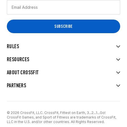
RULES
RESOURCES
ABOUT CROSSFIT
PARTNERS
© 2026 CrossFit, LLC. CrossFit, Fittest on Earth, 3...2...1...Go!
CrossFit Games, and Sport of Fitness are trademarks of CrossFit,
LLC in the U.S. and/or other countries. All Rights Reserved.