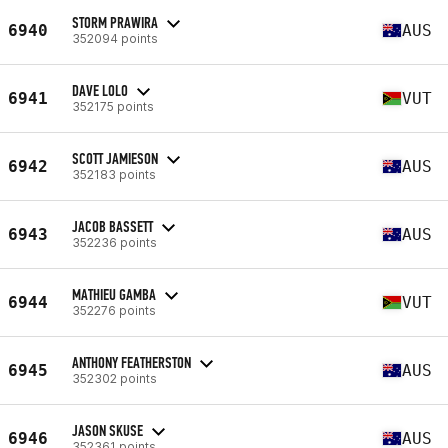
STORM PRAWIRA
6940
AUS
352094 points
DAVE LOLO
6941
VUT
352175 points
SCOTT JAMIESON
6942
AUS
352183 points
JACOB BASSETT
6943
AUS
352236 points
MATHIEU GAMBA
6944
VUT
352276 points
ANTHONY FEATHERSTON
6945
AUS
352302 points
JASON SKUSE
6946
AUS
352361 points