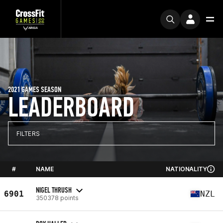
2021 GAMES SEASON
LEADERBOARD
FILTERS
#
NAME
NATIONALITY
NIGEL THRUSH
6901
NZL
350378 points