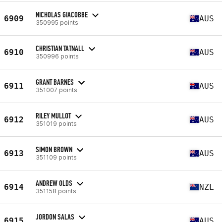
NICHOLAS GIACOBBE
6909
AUS
350995 points
CHRISTIAN TATNALL
6910
AUS
350996 points
GRANT BARNES
6911
AUS
351007 points
RILEY MULLOT
6912
AUS
351019 points
SIMON BROWN
6913
AUS
351109 points
ANDREW OLDS
6914
NZL
351158 points
JORDON SALAS
6915
AUS