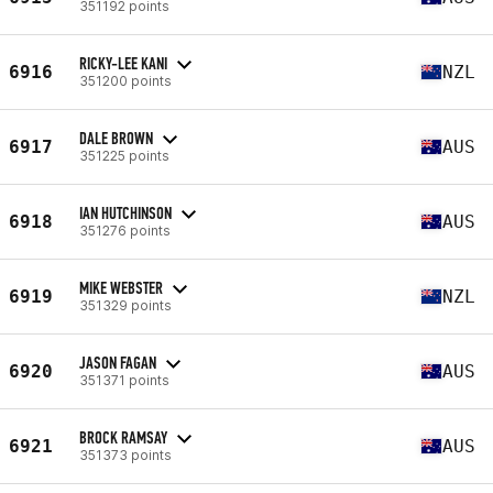
351192 points
RICKY-LEE KANI
6916
NZL
351200 points
DALE BROWN
6917
AUS
351225 points
IAN HUTCHINSON
6918
AUS
351276 points
MIKE WEBSTER
6919
NZL
351329 points
JASON FAGAN
6920
AUS
351371 points
BROCK RAMSAY
6921
AUS
351373 points