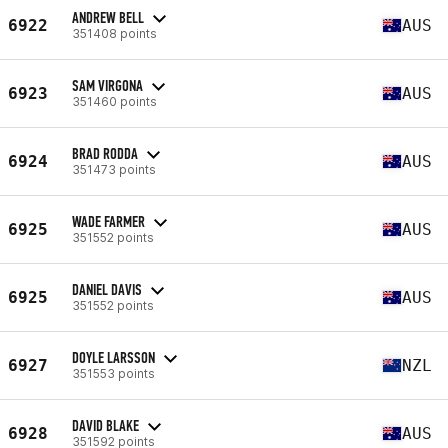
ANDREW BELL
6922
AUS
351408 points
SAM VIRGONA
6923
AUS
351460 points
BRAD RODDA
6924
AUS
351473 points
WADE FARMER
6925
AUS
351552 points
DANIEL DAVIS
6925
AUS
351552 points
DOYLE LARSSON
6927
NZL
351553 points
DAVID BLAKE
6928
AUS
351592 points