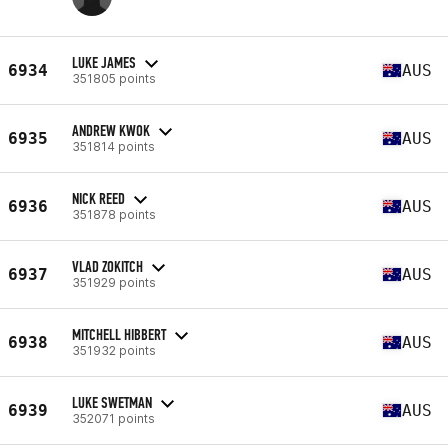
LUKE JAMES
6934
AUS
351805 points
ANDREW KWOK
6935
AUS
351814 points
NICK REED
6936
AUS
351878 points
VLAD ZOKITCH
6937
AUS
351929 points
MITCHELL HIBBERT
6938
AUS
351932 points
LUKE SWETMAN
6939
AUS
352071 points