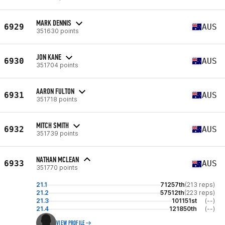
MARK DENNIS
6929
AUS
351630 points
JON KANE
6930
AUS
351704 points
AARON FULTON
6931
AUS
351718 points
MITCH SMITH
6932
AUS
351739 points
NATHAN MCLEAN
6933
AUS
351770 points
21.1
71257th
(213 reps)
21.2
57512th
(223 reps)
21.3
101151st
(--)
21.4
121850th
(--)
VIEW PROFILE