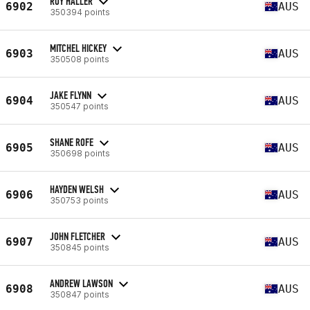
ROY HALLER
6902
AUS
350394 points
MITCHEL HICKEY
6903
AUS
350508 points
JAKE FLYNN
6904
AUS
350547 points
SHANE ROFE
6905
AUS
350698 points
HAYDEN WELSH
6906
AUS
350753 points
JOHN FLETCHER
6907
AUS
350845 points
ANDREW LAWSON
6908
AUS
350847 points