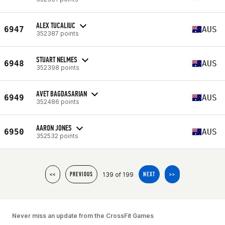
ALEX TUCALIUC
6947
AUS
352387 points
STUART NELMES
6948
AUS
352398 points
AVET BAGDASARIAN
6949
AUS
352486 points
AARON JONES
6950
AUS
352532 points
139 of 199
<<
PREVIOUS
NEXT
>>
Never miss an update from the CrossFit Games