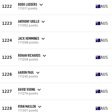
BODO LUEDERS
1222
AUS
111011 points
ANTHONY GRILLO
1223
AUS
111052 points
JACK HEMMINGS
1224
AUS
111098 points
ROHAN RICHARDS
1225
AUS
111208 points
AARON PAUL
1226
AUS
111245 points
DAVID VUONG
1227
AUS
111279 points
RYAN MASLEN
1228
AUS
111301 points