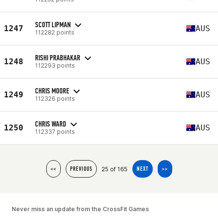
SCOTT LIPMAN
1247
AUS
112282 points
RISHI PRABHAKAR
1248
AUS
112293 points
CHRIS MOORE
1249
AUS
112326 points
CHRIS WARD
1250
AUS
112337 points
25 of 165
<<
PREVIOUS
NEXT
>>
Never miss an update from the CrossFit Games