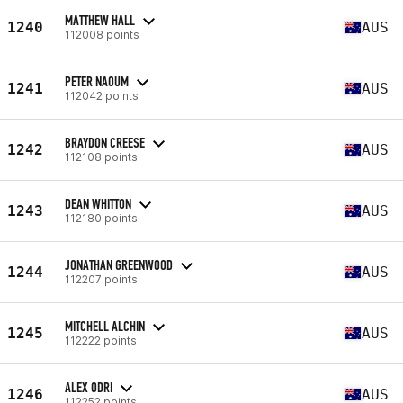
MATTHEW HALL
1240
AUS
112008 points
PETER NAOUM
1241
AUS
112042 points
BRAYDON CREESE
1242
AUS
112108 points
DEAN WHITTON
1243
AUS
112180 points
JONATHAN GREENWOOD
1244
AUS
112207 points
MITCHELL ALCHIN
1245
AUS
112222 points
ALEX ODRI
1246
AUS
112252 points