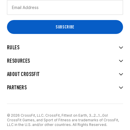
RULES
RESOURCES
ABOUT CROSSFIT
PARTNERS
© 2026 CrossFit, LLC. CrossFit, Fittest on Earth, 3...2...1...Go!
CrossFit Games, and Sport of Fitness are trademarks of CrossFit,
LLC in the U.S. and/or other countries. All Rights Reserved.