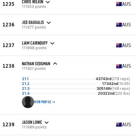
CHRIS WILKIN
1235
AUS
111553 points
JED DAUGALIS
1236
AUS
111677 points
LIAM CAIRNDUFF
1237
AUS
111898 points
NATHAN SEDGMAN
1238
AUS
111921 points
21.1
43743rd
(278 reps)
21.2
17342nd
(15:05)
21.3
30514th
(148 reps)
21.4
20322nd
(220 lbs)
VIEW PROFILE
JASON LOWE
1239
AUS
111989 points