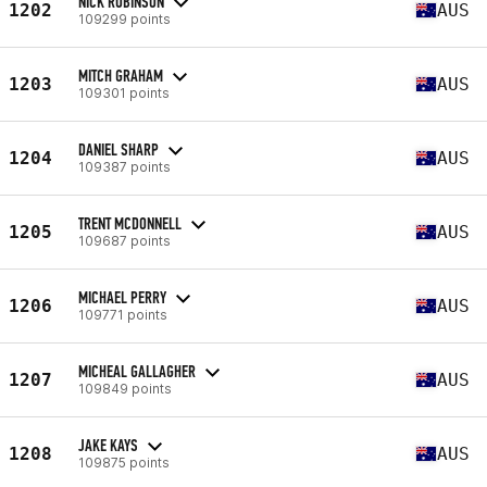
NICK ROBINSON
1202
AUS
109299 points
MITCH GRAHAM
1203
AUS
109301 points
DANIEL SHARP
1204
AUS
109387 points
TRENT MCDONNELL
1205
AUS
109687 points
MICHAEL PERRY
1206
AUS
109771 points
MICHEAL GALLAGHER
1207
AUS
109849 points
JAKE KAYS
1208
AUS
109875 points