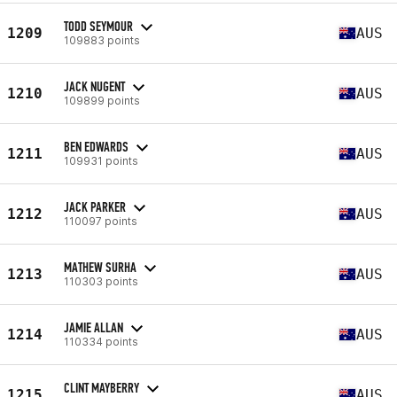
TODD SEYMOUR
1209
AUS
109883 points
JACK NUGENT
1210
AUS
109899 points
BEN EDWARDS
1211
AUS
109931 points
JACK PARKER
1212
AUS
110097 points
MATHEW SURHA
1213
AUS
110303 points
JAMIE ALLAN
1214
AUS
110334 points
CLINT MAYBERRY
1215
AUS