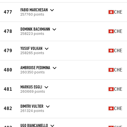
FABIO MARCHESAN
477
CHE
257760 points
DOMINIK BACHMANN
478
CHE
258223 points
YUSUF VOLKAN
479
CHE
258265 points
AMBROISE PEDIMINA
480
CHE
260350 points
MARKUS EGGLI
481
CHE
260669 points
DIMITRI VULTIER
482
CHE
261324 points
UGO BIANCANIELLO