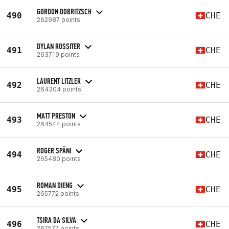
GORDON DOBRITZSCH
490
CHE
262987 points
DYLAN ROSSITER
491
CHE
263719 points
LAURENT LITZLER
492
CHE
264304 points
MATT PRESTON
493
CHE
264544 points
ROGER SPÄNI
494
CHE
265480 points
ROMAN DIENG
495
CHE
265772 points
TSIRA DA SILVA
496
CHE
267577 points