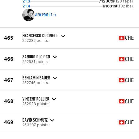
21.3
71230th
(120 reps)
21.4
81631st
(132 lbs)
VIEW PROFILE
FRANCESCO CUCINELLI
465
CHE
252232 points
SANDRO DI CICCO
466
CHE
252531 points
BENJAMIN BAUER
467
CHE
252746 points
VINCENT ROLLIER
468
CHE
252928 points
DAVID SCHMUTZ
469
CHE
253207 points