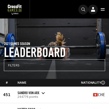
2021 GAMES SEASON
LEADERBOARD
FILTERS
#
NAME
NATIONALITY
SANDRO VON ARX
451
CHE
244776 points