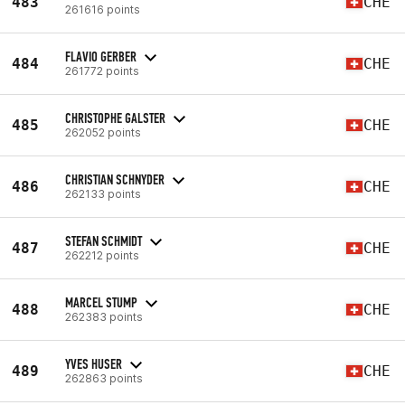
483
CHE
261616 points
FLAVIO GERBER
484
CHE
261772 points
CHRISTOPHE GALSTER
485
CHE
262052 points
CHRISTIAN SCHNYDER
486
CHE
262133 points
STEFAN SCHMIDT
487
CHE
262212 points
MARCEL STUMP
488
CHE
262383 points
YVES HUSER
489
CHE
262863 points