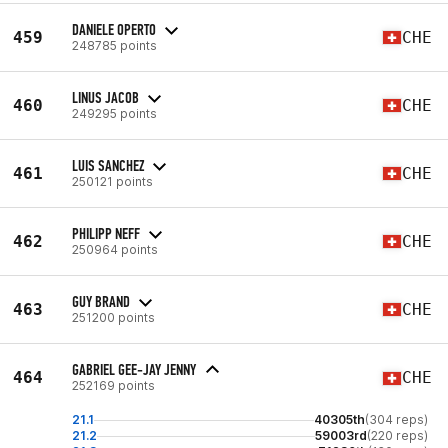
DANIELE OPERTO
459
CHE
248785 points
LINUS JACOB
460
CHE
249295 points
LUIS SANCHEZ
461
CHE
250121 points
PHILIPP NEFF
462
CHE
250964 points
GUY BRAND
463
CHE
251200 points
GABRIEL GEE-JAY JENNY
464
CHE
252169 points
21.1
40305th
(304 reps)
21.2
59003rd
(220 reps)