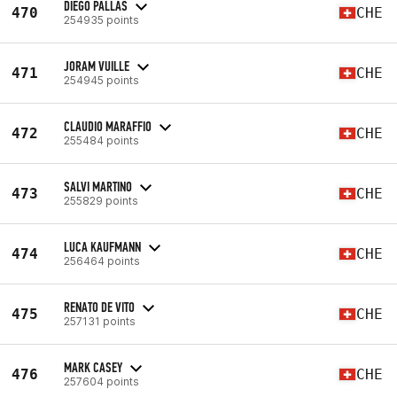
DIEGO PALLAS
470
CHE
254935 points
JORAM VUILLE
471
CHE
254945 points
CLAUDIO MARAFFIO
472
CHE
255484 points
SALVI MARTINO
473
CHE
255829 points
LUCA KAUFMANN
474
CHE
256464 points
RENATO DE VITO
475
CHE
257131 points
MARK CASEY
476
CHE
257604 points