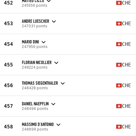
MATTEO CICCO
452
CHE
245556 points
ANDRE LUESCHER
453
CHE
247031 points
MARIO DINI
454
CHE
247956 points
FLORIAN NICOLLIER
455
CHE
248224 points
THOMAS SIEGENTHALER
456
CHE
248428 points
DANIEL NAEPFLIN
457
CHE
248496 points
MASSIMO D'ANTONIO
458
CHE
248699 points