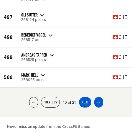
OLI SUTTER
497
CHE
268124 points
BENEDIKT VOGEL
498
CHE
268517 points
ANDREAS TAPFER
499
CHE
268525 points
MARC HELL
500
CHE
268985 points
10 of 21
<<
PREVIOUS
NEXT
>>
Never miss an update from the CrossFit Games