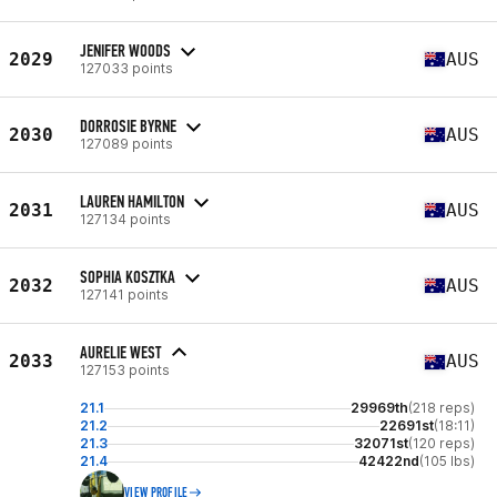
JENIFER WOODS
2029
AUS
127033 points
DORROSIE BYRNE
2030
AUS
127089 points
LAUREN HAMILTON
2031
AUS
127134 points
SOPHIA KOSZTKA
2032
AUS
127141 points
AURELIE WEST
2033
AUS
127153 points
21.1
29969th
(218 reps)
21.2
22691st
(18:11)
21.3
32071st
(120 reps)
21.4
42422nd
(105 lbs)
VIEW PROFILE