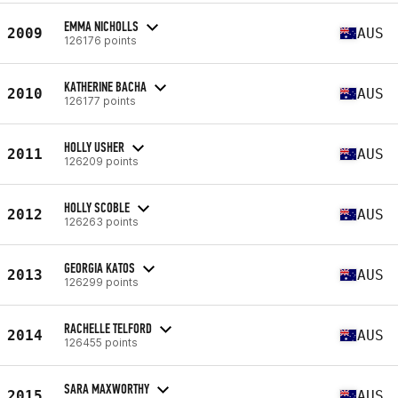
EMMA NICHOLLS
2009
AUS
126176 points
KATHERINE BACHA
2010
AUS
126177 points
HOLLY USHER
2011
AUS
126209 points
HOLLY SCOBLE
2012
AUS
126263 points
GEORGIA KATOS
2013
AUS
126299 points
RACHELLE TELFORD
2014
AUS
126455 points
SARA MAXWORTHY
2015
AUS