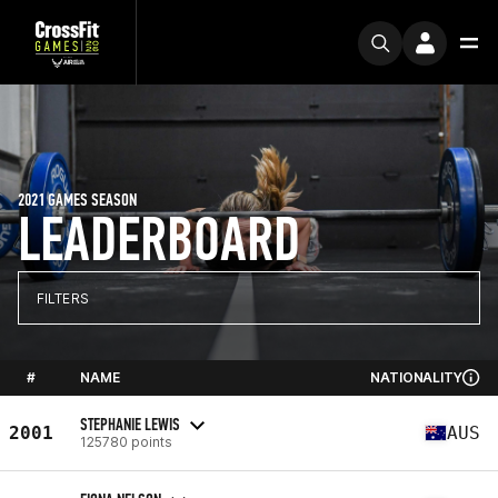
2021 GAMES SEASON
LEADERBOARD
FILTERS
#
NAME
NATIONALITY
STEPHANIE LEWIS
2001
AUS
125780 points