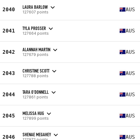
LAURA BARLOW
2040
AUS
127607 points
TYLA PROSSER
2041
AUS
127664 points
ALANNAH MARTIN
2042
AUS
127679 points
CHRISTINE SCOTT
2043
AUS
127788 points
TARA O'DONNELL
2044
AUS
127861 points
MELISSA HUG
2045
AUS
127899 points
SHENAE MEGAHEY
2046
AUS
127972 points