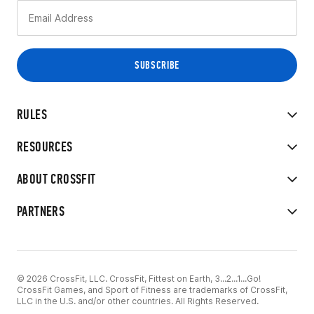
RULES
RESOURCES
ABOUT CROSSFIT
PARTNERS
© 2026 CrossFit, LLC. CrossFit, Fittest on Earth, 3...2...1...Go!
CrossFit Games, and Sport of Fitness are trademarks of CrossFit,
LLC in the U.S. and/or other countries. All Rights Reserved.