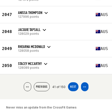
ANISSA THOMPSON
2047
AUS
127996 points
JACQUIE TAPSALL
2048
AUS
128029 points
RHEARNA MCDONALD
2049
AUS
128058 points
STACEY MCCARTHY
2050
AUS
128089 points
41 of 150
<<
PREVIOUS
NEXT
>>
Never miss an update from the CrossFit Games