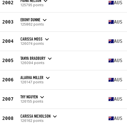
FIONA NELSON
2002
AUS
125795 points
EBONY DUNNE
2003
AUS
125862 points
CARISSA MOSS
2004
AUS
126074 points
TANYA BRADBURY
2005
AUS
126094 points
ALARHA MILLER
2006
AUS
126147 points
THY NGUYEN
2007
AUS
126155 points
CARISSA NICHOLSON
2008
AUS
126162 points