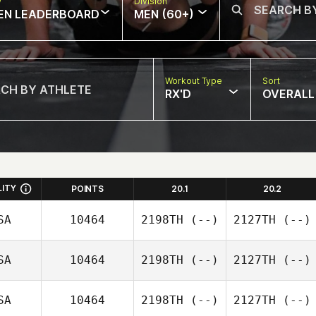
w
Division
EN LEADERBOARD
MEN (60+)
Workout Type
Sort
RX'D
OVERALL
LITY
POINTS
20.1
20.2
SA
10464
2198TH
(--)
2127TH
(--)
SA
10464
2198TH
(--)
2127TH
(--)
SA
10464
2198TH
(--)
2127TH
(--)