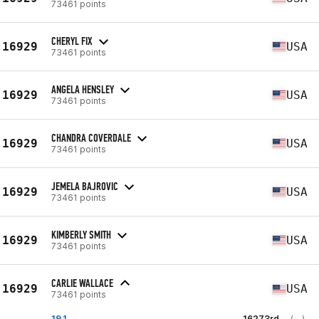
73461 points
CHERYL FIX
16929
USA
73461 points
ANGELA HENSLEY
16929
USA
73461 points
CHANDRA COVERDALE
16929
USA
73461 points
JEMELA BAJROVIC
16929
USA
73461 points
KIMBERLY SMITH
16929
USA
73461 points
CARLIE WALLACE
16929
USA
73461 points
19.1
16273rd
(--)