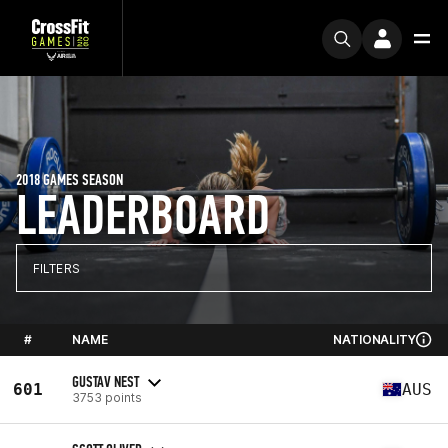
2018 GAMES SEASON
LEADERBOARD
FILTERS
#
NAME
NATIONALITY
GUSTAV NEST
601
AUS
3753 points