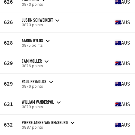
626
AUS
3873 points
JUSTIN SCHWEIKERT
626
AUS
3873 points
AARON BYLOS
628
AUS
3875 points
CAM MOLLER
629
AUS
3876 points
PAUL REYNOLDS
629
AUS
3876 points
WILLIAM VANDERPOL
631
AUS
3879 points
PIERRE JANSE VAN RENSBURG
632
AUS
3887 points