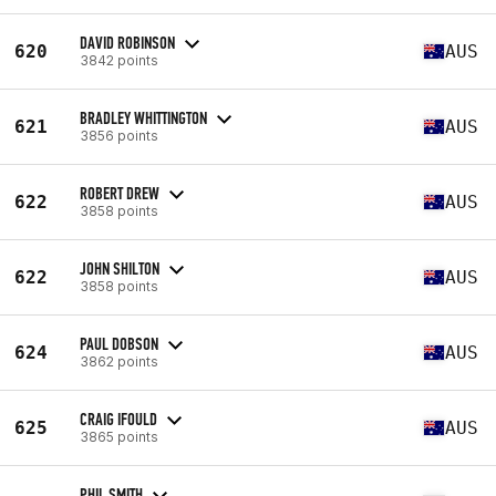
DAVID ROBINSON
620
AUS
3842 points
BRADLEY WHITTINGTON
621
AUS
3856 points
ROBERT DREW
622
AUS
3858 points
JOHN SHILTON
622
AUS
3858 points
PAUL DOBSON
624
AUS
3862 points
CRAIG IFOULD
625
AUS
3865 points
PHIL SMITH