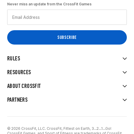
Never miss an update from the CrossFit Games
RULES
RESOURCES
ABOUT CROSSFIT
PARTNERS
© 2026 CrossFit, LLC. CrossFit, Fittest on Earth, 3...2...1...Go!
CrossFit Games, and Sport of Fitness are trademarks of CrossFit,