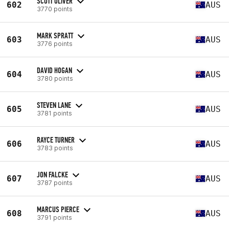
SCOTT OLIVER
602
AUS
3770 points
MARK SPRATT
603
AUS
3776 points
DAVID HOGAN
604
AUS
3780 points
STEVEN LANE
605
AUS
3781 points
RAYCE TURNER
606
AUS
3783 points
JON FALCKE
607
AUS
3787 points
MARCUS PIERCE
608
AUS
3791 points