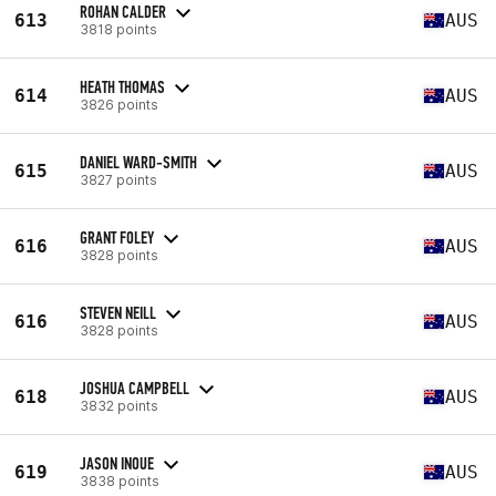
ROHAN CALDER
613
AUS
3818 points
HEATH THOMAS
614
AUS
3826 points
DANIEL WARD-SMITH
615
AUS
3827 points
GRANT FOLEY
616
AUS
3828 points
STEVEN NEILL
616
AUS
3828 points
JOSHUA CAMPBELL
618
AUS
3832 points
JASON INOUE
619
AUS
3838 points