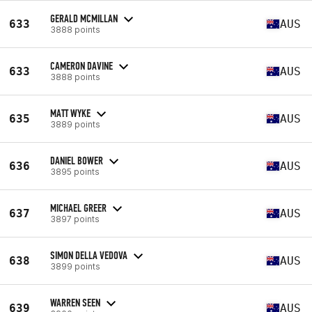
GERALD MCMILLAN
633
AUS
3888 points
CAMERON DAVINE
633
AUS
3888 points
MATT WYKE
635
AUS
3889 points
DANIEL BOWER
636
AUS
3895 points
MICHAEL GREER
637
AUS
3897 points
SIMON DELLA VEDOVA
638
AUS
3899 points
WARREN SEEN
639
AUS