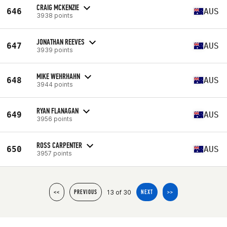
CRAIG MCKENZIE
646
AUS
3938 points
JONATHAN REEVES
647
AUS
3939 points
MIKE WEHRHAHN
648
AUS
3944 points
RYAN FLANAGAN
649
AUS
3956 points
ROSS CARPENTER
650
AUS
3957 points
13 of 30
<<
PREVIOUS
NEXT
>>