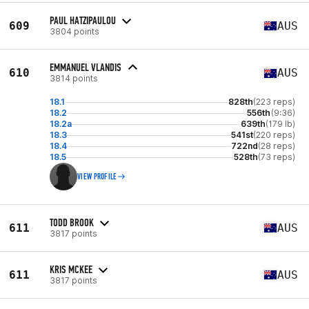
PAUL HATZIPAULOU
609
AUS
3804 points
EMMANUEL VLANDIS
610
AUS
3814 points
18.1
828th
(223 reps)
18.2
556th
(9:36)
18.2a
639th
(179 lb)
18.3
541st
(220 reps)
18.4
722nd
(28 reps)
18.5
528th
(73 reps)
VIEW PROFILE
TODD BROOK
611
AUS
3817 points
KRIS MCKEE
611
AUS
3817 points