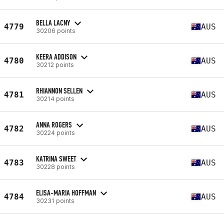
BELLA LACNY
4779
AUS
30206 points
KEERA ADDISON
4780
AUS
30212 points
RHIANNON SELLEN
4781
AUS
30214 points
ANNA ROGERS
4782
AUS
30224 points
KATRINA SWEET
4783
AUS
30228 points
ELISA-MARIA HOFFMAN
4784
AUS
30231 points