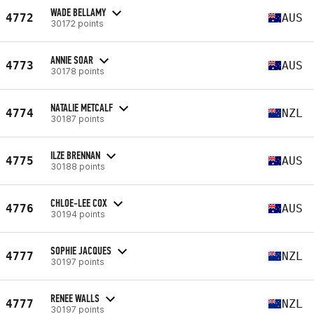
WADE BELLAMY
4772
AUS
30172 points
ANNIE SOAR
4773
AUS
30178 points
NATALIE METCALF
4774
NZL
30187 points
ILZE BRENNAN
4775
AUS
30188 points
CHLOE-LEE COX
4776
AUS
30194 points
SOPHIE JACQUES
4777
NZL
30197 points
RENEE WALLS
4777
NZL
30197 points