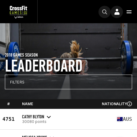
2018 GAMES SEASON
LEADERBOARD
FILTERS
#
NAME
NATIONALITY
CATHY BLYTON
4751
AUS
30080 points