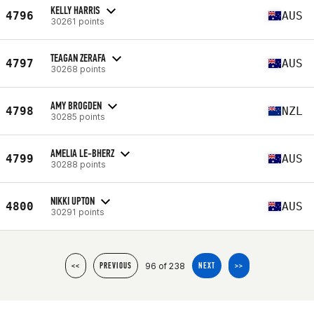
KELLY HARRIS
4796
AUS
30261 points
TEAGAN ZERAFA
4797
AUS
30268 points
AMY BROGDEN
4798
NZL
30285 points
AMELIA LE-BHERZ
4799
AUS
30288 points
NIKKI UPTON
4800
AUS
30291 points
96 of 238
<<
PREVIOUS
NEXT
>>