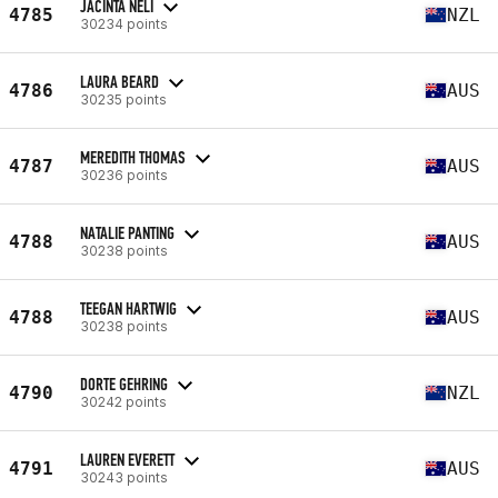
JACINTA NELI
4785
NZL
30234 points
LAURA BEARD
4786
AUS
30235 points
MEREDITH THOMAS
4787
AUS
30236 points
NATALIE PANTING
4788
AUS
30238 points
TEEGAN HARTWIG
4788
AUS
30238 points
DORTE GEHRING
4790
NZL
30242 points
LAUREN EVERETT
4791
AUS
30243 points