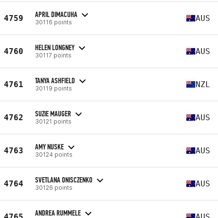
APRIL DIMACUHA
4759
AUS
30116 points
HELEN LONGNEY
4760
AUS
30117 points
TANYA ASHFIELD
4761
NZL
30119 points
SUZIE MAUGER
4762
AUS
30121 points
AMY NUSKE
4763
AUS
30124 points
SVETLANA ONISCZENKO
4764
AUS
30126 points
ANDREA RUMMELE
4765
AUS