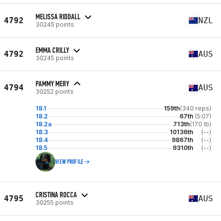
MELISSA RIDDALL
4792
NZL
30245 points
EMMA CRILLY
4792
AUS
30245 points
PAMMY MERY
4794
AUS
30252 points
18.1
159th
(340 reps)
18.2
67th
(5:07)
18.2a
713th
(170 lb)
18.3
10136th
(--)
18.4
9867th
(--)
18.5
9310th
(--)
VIEW PROFILE
CRISTINA ROCCA
4795
AUS
30255 points