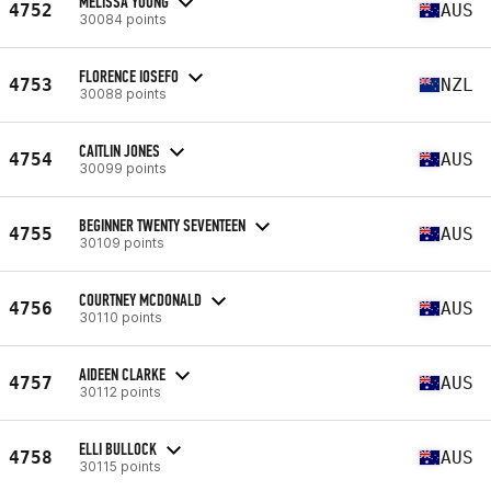
MELISSA YOUNG
4752
AUS
30084 points
FLORENCE IOSEFO
4753
NZL
30088 points
CAITLIN JONES
4754
AUS
30099 points
BEGINNER TWENTY SEVENTEEN
4755
AUS
30109 points
COURTNEY MCDONALD
4756
AUS
30110 points
AIDEEN CLARKE
4757
AUS
30112 points
ELLI BULLOCK
4758
AUS
30115 points