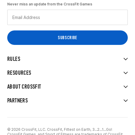
Never miss an update from the CrossFit Games
RULES
RESOURCES
ABOUT CROSSFIT
PARTNERS
© 2026 CrossFit, LLC. CrossFit, Fittest on Earth, 3...2...1...Go!
CrossFit Games, and Sport of Fitness are trademarks of CrossFit,