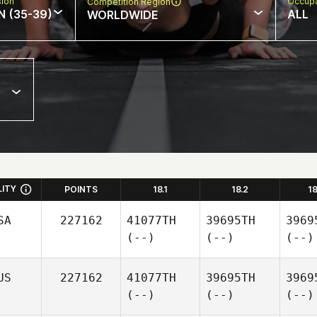
sion
Occupa
Competition Region
N (35-39)
ALL
WORLDWIDE
LITY
POINTS
18.1
18.2
1
SA
227162
41077TH
39695TH
3969
(--)
(--)
(--)
US
227162
41077TH
39695TH
3969
(--)
(--)
(--)