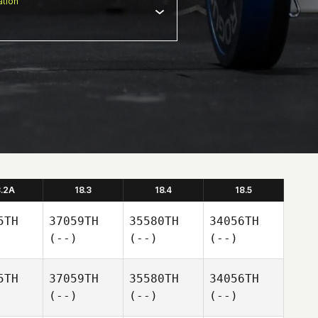
tion
8.2A
18.3
18.4
18.5
5TH
37059TH
35580TH
34056TH
(--)
(--)
(--)
5TH
37059TH
35580TH
34056TH
(--)
(--)
(--)