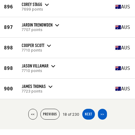
COREY STAGG
896
AUS
7699 points
JARDIN TRENOWDEN
897
AUS
7707 points
COOPER SCOTT
898
AUS
7710 points
JASON VILLAMAR
898
AUS
7710 points
JAMES THOMAS
900
AUS
7723 points
18 of 230
<<
PREVIOUS
NEXT
>>