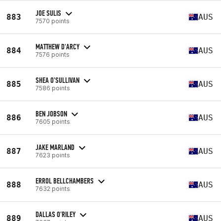
JOE SULIS
883
AUS
7570 points
MATTHEW D'ARCY
884
AUS
7576 points
SHEA O'SULLIVAN
885
AUS
7586 points
BEN JOBSON
886
AUS
7605 points
JAKE MARLAND
887
AUS
7623 points
ERROL BELLCHAMBERS
888
AUS
7632 points
DALLAS O'RILEY
889
AUS