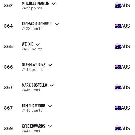
MITCHELL MARLIN
862
AUS
7427 points
THOMAS O'DONNELL
864
AUS
7428 points
WEI XIE
865
AUS
7436 points
GLENN WILKINS
866
AUS
7444 points
MARK COSTELLO
867
AUS
7445 points
TOM TUAMTONG
867
AUS
7445 points
KYLE EDWARDS
869
AUS
7447 points