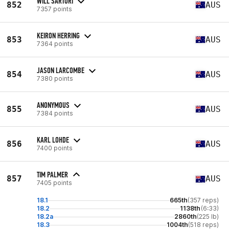
WILL SARTORI
852
AUS
7357 points
KEIRON HERRING
853
AUS
7364 points
JASON LARCOMBE
854
AUS
7380 points
ANONYMOUS
855
AUS
7384 points
KARL LOHDE
856
AUS
7400 points
TIM PALMER
857
AUS
7405 points
18.1
665th
(357 reps)
18.2
1138th
(6:33)
18.2a
2860th
(225 lb)
18.3
1004th
(518 reps)