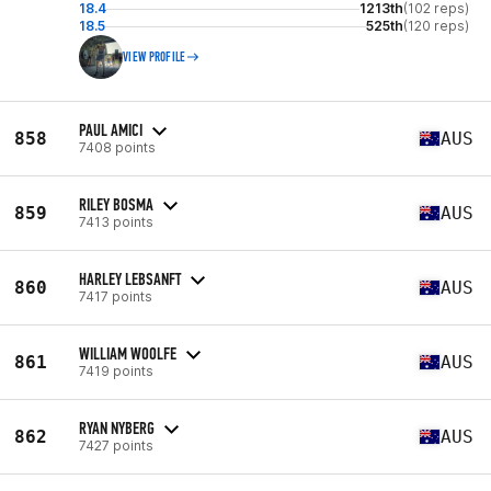
18.4
1213th
(102 reps)
18.5
525th
(120 reps)
VIEW PROFILE
PAUL AMICI
858
AUS
7408 points
RILEY BOSMA
859
AUS
7413 points
HARLEY LEBSANFT
860
AUS
7417 points
WILLIAM WOOLFE
861
AUS
7419 points
RYAN NYBERG
862
AUS
7427 points