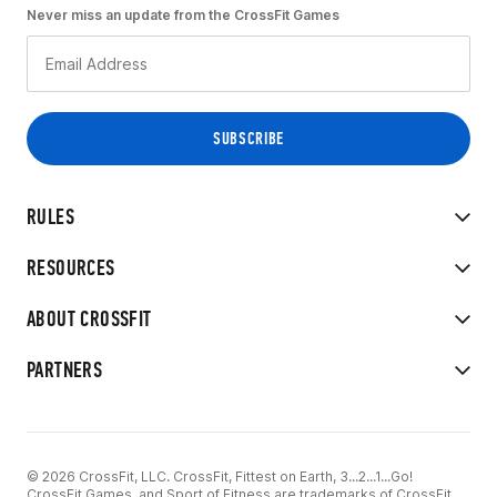
Never miss an update from the CrossFit Games
RULES
RESOURCES
ABOUT CROSSFIT
PARTNERS
© 2026 CrossFit, LLC. CrossFit, Fittest on Earth, 3...2...1...Go!
CrossFit Games, and Sport of Fitness are trademarks of CrossFit,