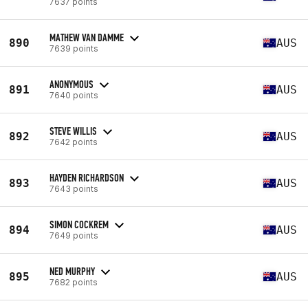
7637 points
MATHEW VAN DAMME
890
AUS
7639 points
ANONYMOUS
891
AUS
7640 points
STEVE WILLIS
892
AUS
7642 points
HAYDEN RICHARDSON
893
AUS
7643 points
SIMON COCKREM
894
AUS
7649 points
NED MURPHY
895
AUS
7682 points