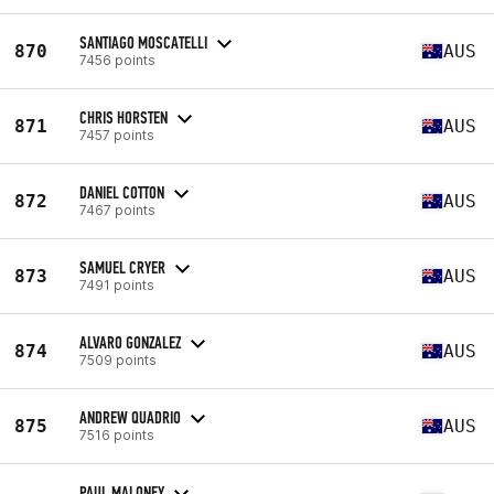
SANTIAGO MOSCATELLI
870
AUS
7456 points
CHRIS HORSTEN
871
AUS
7457 points
DANIEL COTTON
872
AUS
7467 points
SAMUEL CRYER
873
AUS
7491 points
ALVARO GONZALEZ
874
AUS
7509 points
ANDREW QUADRIO
875
AUS
7516 points
PAUL MALONEY