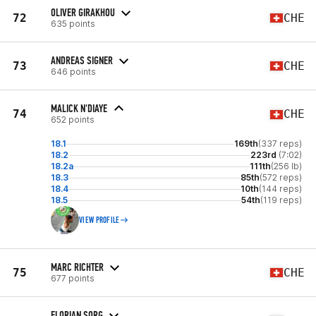
OLIVER GIRAKHOU
72
CHE
635 points
ANDREAS SIGNER
73
CHE
646 points
MALICK N'DIAYE
74
CHE
652 points
18.1
169th
(337 reps)
18.2
223rd
(7:02)
18.2a
111th
(256 lb)
18.3
85th
(572 reps)
18.4
10th
(144 reps)
18.5
54th
(119 reps)
VIEW PROFILE
MARC RICHTER
75
CHE
677 points
FLORIAN SORG