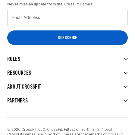
Never miss an update from the CrossFit Games
RULES
RESOURCES
ABOUT CROSSFIT
PARTNERS
© 2026 CrossFit, LLC. CrossFit, Fittest on Earth, 3...2...1...Go!
CrossFit Games, and Sport of Fitness are trademarks of CrossFit,