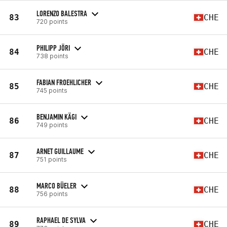
LORENZO BALESTRA
83
CHE
720 points
PHILIPP JÖRI
84
CHE
738 points
FABIAN FROEHLICHER
85
CHE
745 points
BENJAMIN KÄGI
86
CHE
749 points
ARNET GUILLAUME
87
CHE
751 points
MARCO BÜELER
88
CHE
756 points
RAPHAEL DE SYLVA
89
CHE