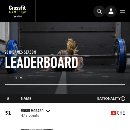
2018 GAMES SEASON
LEADERBOARD
FILTERS
#
NAME
NATIONALITY
ROBIN MORARD
51
CHE
473 points