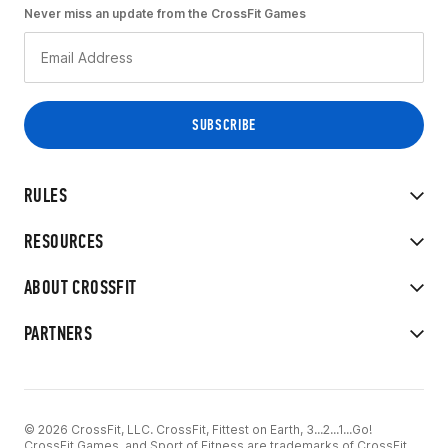
Never miss an update from the CrossFit Games
RULES
RESOURCES
ABOUT CROSSFIT
PARTNERS
© 2026 CrossFit, LLC. CrossFit, Fittest on Earth, 3...2...1...Go!
CrossFit Games, and Sport of Fitness are trademarks of CrossFit,