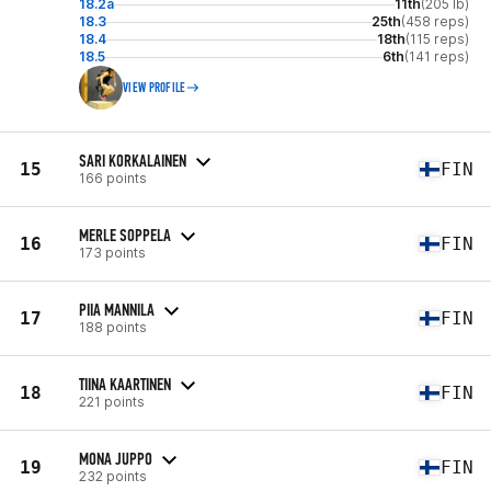
18.2a
11th
(205 lb)
18.3
25th
(458 reps)
18.4
18th
(115 reps)
18.5
6th
(141 reps)
VIEW PROFILE
SARI KORKALAINEN
15
FIN
166 points
MERLE SOPPELA
16
FIN
173 points
PIIA MANNILA
17
FIN
188 points
TIINA KAARTINEN
18
FIN
221 points
MONA JUPPO
19
FIN
232 points