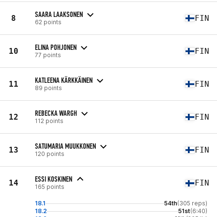
SAARA LAAKSONEN
8
FIN
62 points
ELINA POHJONEN
10
FIN
77 points
KATLEENA KÄRKKÄINEN
11
FIN
89 points
REBECKA WARGH
12
FIN
112 points
SATUMARIA MUUKKONEN
13
FIN
120 points
ESSI KOSKINEN
14
FIN
165 points
18.1
54th
(305 reps)
18.2
51st
(6:40)