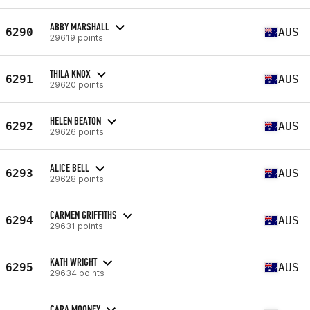
ABBY MARSHALL
6290
AUS
29619 points
THILA KNOX
6291
AUS
29620 points
HELEN BEATON
6292
AUS
29626 points
ALICE BELL
6293
AUS
29628 points
CARMEN GRIFFITHS
6294
AUS
29631 points
KATH WRIGHT
6295
AUS
29634 points
CARA MOONEY