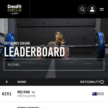
2017 GAMES SEASON
LEADERBOARD
FILTERS
#
NAME
NATIONALITY
MEG RYAN
6251
AUS
29514 points