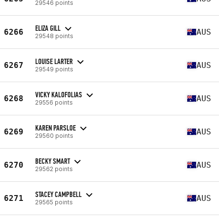
29546 points
ELIZA GILL
6266
AUS
29548 points
LOUISE LARTER
6267
AUS
29549 points
VICKY KALOFOLIAS
6268
AUS
29556 points
KAREN PARSLOE
6269
AUS
29560 points
BECKY SMART
6270
AUS
29562 points
STACEY CAMPBELL
6271
AUS
29565 points