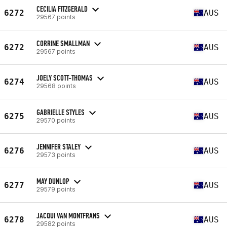
CECILIA FITZGERALD
6272
AUS
29567 points
CORRINE SMALLMAN
6272
AUS
29567 points
JOELY SCOTT-THOMAS
6274
AUS
29568 points
GABRIELLE STYLES
6275
AUS
29570 points
JENNIFER STALEY
6276
AUS
29573 points
MAY DUNLOP
6277
AUS
29579 points
JACQUI VAN MONTFRANS
6278
AUS
29582 points