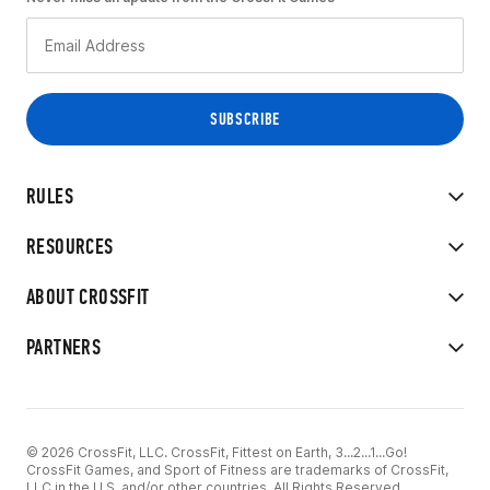
RULES
RESOURCES
ABOUT CROSSFIT
PARTNERS
© 2026 CrossFit, LLC. CrossFit, Fittest on Earth, 3...2...1...Go!
CrossFit Games, and Sport of Fitness are trademarks of CrossFit,
LLC in the U.S. and/or other countries. All Rights Reserved.