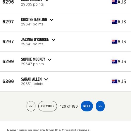
6296
AUS
29635 points
KRISTEN BARLING
6297
AUS
29641 points
JACINTA O'ROURKE
6297
AUS
29641 points
SOPHIE MOONEY
6299
AUS
29647 points
SARAH ALLEN
6300
AUS
29651 points
126 of 180
<<
PREVIOUS
NEXT
>>
Never miss an update from the CrossFit Games