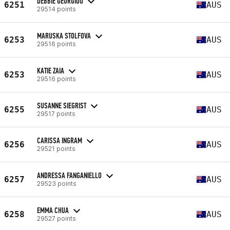
DEBBIE GEORGIOU
6251
AUS
29514 points
MARUSKA STOLFOVA
6253
AUS
29516 points
KATIE ZAIA
6253
AUS
29516 points
SUSANNE SIEGRIST
6255
AUS
29517 points
CARISSA INGRAM
6256
AUS
29521 points
ANDRESSA FANGANIELLO
6257
AUS
29523 points
EMMA CHUA
6258
AUS
29527 points