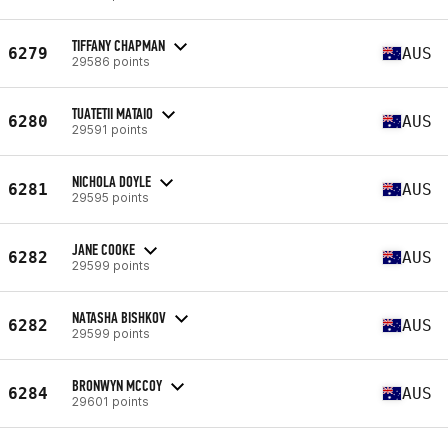
TIFFANY CHAPMAN
6279
AUS
29586 points
TUATETII MATAIO
6280
AUS
29591 points
NICHOLA DOYLE
6281
AUS
29595 points
JANE COOKE
6282
AUS
29599 points
NATASHA BISHKOV
6282
AUS
29599 points
BRONWYN MCCOY
6284
AUS
29601 points