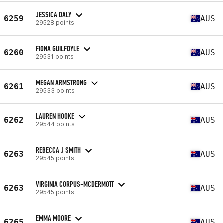
JESSICA DALY
6259
AUS
29528 points
FIONA GUILFOYLE
6260
AUS
29531 points
MEGAN ARMSTRONG
6261
AUS
29533 points
LAUREN HOOKE
6262
AUS
29544 points
REBECCA J SMITH
6263
AUS
29545 points
VIRGINIA CORPUS-MCDERMOTT
6263
AUS
29545 points
EMMA MOORE
6265
AUS