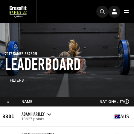
2017 GAMES SEASON
LEADERBOARD
FILTERS
#
NAME
NATIONALITY
ADAM HARTLEY
3301
AUS
19627 points