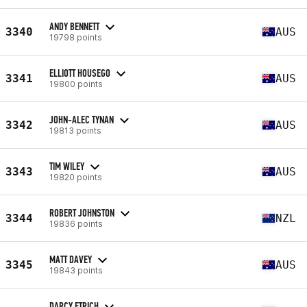
ANDY BENNETT
3340
AUS
19798 points
ELLIOTT HOUSEGO
3341
AUS
19800 points
JOHN-ALEC TYNAN
3342
AUS
19813 points
TIM WILEY
3343
AUS
19820 points
ROBERT JOHNSTON
3344
NZL
19836 points
MATT DAVEY
3345
AUS
19843 points
DARCY ETRICH