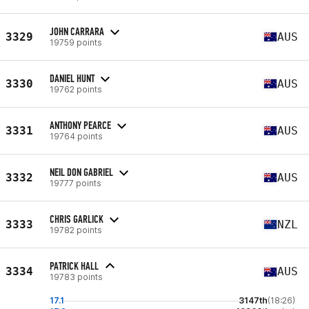
JOHN CARRARA
3329
AUS
19759 points
DANIEL HUNT
3330
AUS
19762 points
ANTHONY PEARCE
3331
AUS
19764 points
NEIL DON GABRIEL
3332
AUS
19777 points
CHRIS GARLICK
3333
NZL
19782 points
PATRICK HALL
3334
AUS
19783 points
17.1
3147th
(18:26)