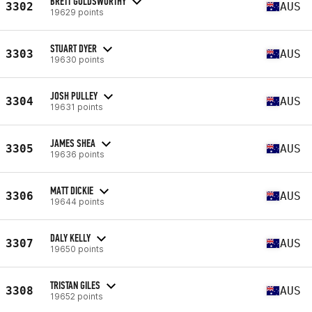
BRETT GOLDSWORTHY
3302
AUS
19629 points
STUART DYER
3303
AUS
19630 points
JOSH PULLEY
3304
AUS
19631 points
JAMES SHEA
3305
AUS
19636 points
MATT DICKIE
3306
AUS
19644 points
DALY KELLY
3307
AUS
19650 points
TRISTAN GILES
3308
AUS
19652 points