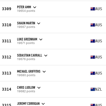
PETER AMM
3309
AUS
19654 points
SHAUN MARTIN
3310
AUS
19667 points
LUKE GREENHAM
3311
AUS
19671 points
SEBASTIAN CARRALL
3312
AUS
19676 points
MICHAEL GRIFFITHS
3313
AUS
19680 points
CHRIS LUDLOW
3314
NZL
19682 points
JEREMY CORRIGAN
3315
AUS