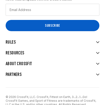
RULES
RESOURCES
ABOUT CROSSFIT
PARTNERS
© 2026 CrossFit, LLC. CrossFit, Fittest on Earth, 3...2...1...Go!
CrossFit Games, and Sport of Fitness are trademarks of CrossFit,
LLC in the U.S. and/or other countries. All Rights Reserved.