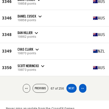
3346
AUS
19858 points
DANIEL CUSICK
3346
AUS
19858 points
DAN HILLIER
3348
AUS
19862 points
CHAS CLARK
3349
NZL
19870 points
SCOTT NEIRINCKX
3350
AUS
19873 points
67 of 256
<<
PREVIOUS
NEXT
>>
Never miss an update from the CrossFit Games