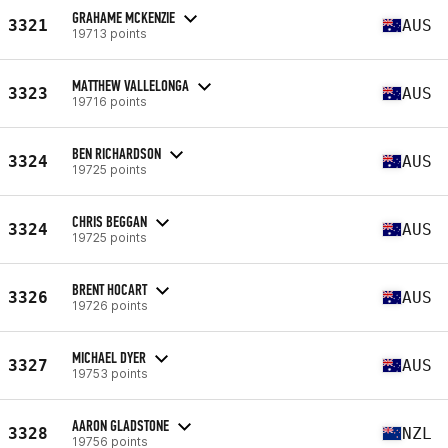
GRAHAME MCKENZIE
3321
AUS
19713 points
MATTHEW VALLELONGA
3323
AUS
19716 points
BEN RICHARDSON
3324
AUS
19725 points
CHRIS BEGGAN
3324
AUS
19725 points
BRENT HOCART
3326
AUS
19726 points
MICHAEL DYER
3327
AUS
19753 points
AARON GLADSTONE
3328
NZL
19756 points