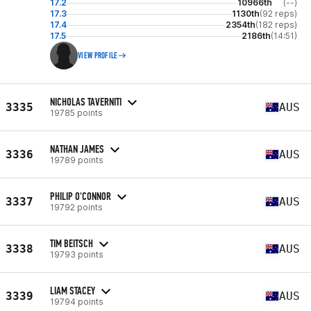
17.2
10966th
(--)
17.3
1130th
(92 reps)
17.4
2354th
(182 reps)
17.5
2186th
(14:51)
VIEW PROFILE
NICHOLAS TAVERNITI
3335
AUS
19785 points
NATHAN JAMES
3336
AUS
19789 points
PHILIP O'CONNOR
3337
AUS
19792 points
TIM BEITSCH
3338
AUS
19793 points
LIAM STACEY
3339
AUS
19794 points