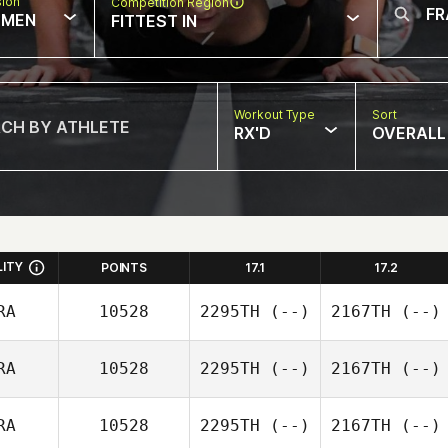
sion
Competition Region
MEN
FITTEST IN
Workout Type
Sort
RX'D
OVERALL
LITY
POINTS
17.1
17.2
RA
10528
2295TH
(--)
2167TH
(--)
RA
10528
2295TH
(--)
2167TH
(--)
RA
10528
2295TH
(--)
2167TH
(--)