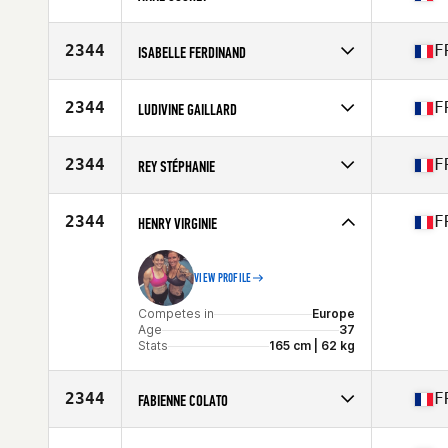
Stats
168 cm | 64 kg
Competes in
Europe
Age
29
2344
F
ISABELLE FERDINAND
Stats
162 cm | 58 kg
Competes in
Europe
Age
31
2344
F
LUDIVINE GAILLARD
Stats
165 cm | 55 kg
Competes in
Europe
Age
34
2344
F
REY STÉPHANIE
Stats
170 cm | 65 kg
Competes in
Europe
Age
39
2344
F
HENRY VIRGINIE
VIEW PROFILE
Competes in
Europe
Age
37
Stats
165 cm | 62 kg
2344
F
FABIENNE COLATO
Competes in
Europe