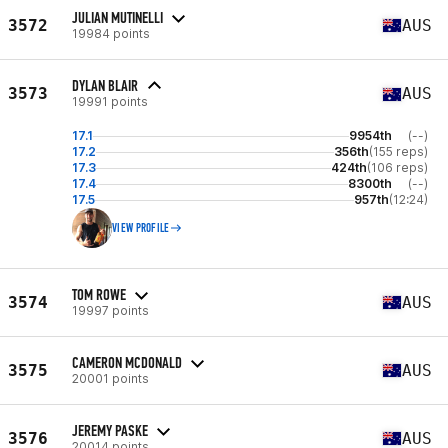
JULIAN MUTINELLI
3572
AUS
19984 points
DYLAN BLAIR
3573
AUS
19991 points
17.1
9954th
(--)
17.2
356th
(155 reps)
17.3
424th
(106 reps)
17.4
8300th
(--)
17.5
957th
(12:24)
VIEW PROFILE
TOM ROWE
3574
AUS
19997 points
CAMERON MCDONALD
3575
AUS
20001 points
JEREMY PASKE
3576
AUS
20014 points