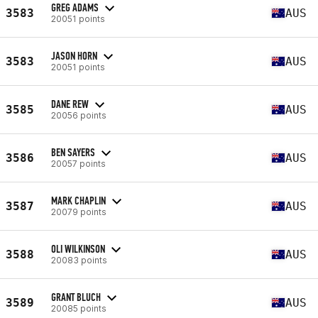
GREG ADAMS
3583
AUS
20051 points
JASON HORN
3583
AUS
20051 points
DANE REW
3585
AUS
20056 points
BEN SAYERS
3586
AUS
20057 points
MARK CHAPLIN
3587
AUS
20079 points
OLI WILKINSON
3588
AUS
20083 points
GRANT BLUCH
3589
AUS
20085 points