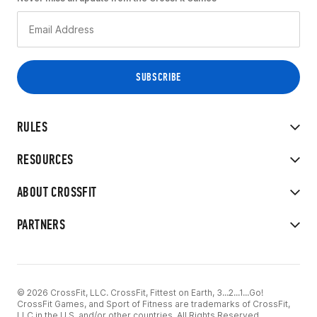
RULES
RESOURCES
ABOUT CROSSFIT
PARTNERS
© 2026 CrossFit, LLC. CrossFit, Fittest on Earth, 3...2...1...Go!
CrossFit Games, and Sport of Fitness are trademarks of CrossFit,
LLC in the U.S. and/or other countries. All Rights Reserved.