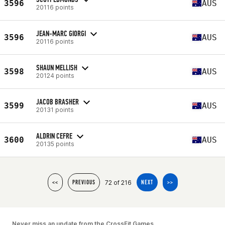
3596
AUS
20116 points
JEAN-MARC GIORGI
3596
AUS
20116 points
SHAUN MELLISH
3598
AUS
20124 points
JACOB BRASHER
3599
AUS
20131 points
ALDRIN CEFRE
3600
AUS
20135 points
72 of 216
<<
PREVIOUS
NEXT
>>
Never miss an update from the CrossFit Games