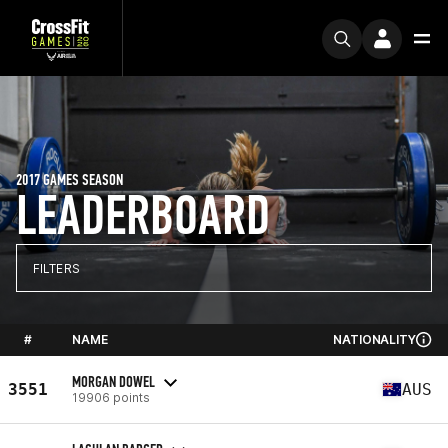
2017 GAMES SEASON
LEADERBOARD
FILTERS
#
NAME
NATIONALITY
MORGAN DOWEL
3551
AUS
19906 points