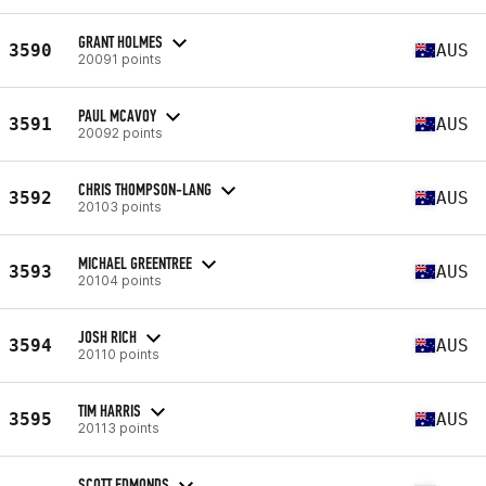
GRANT HOLMES
3590
AUS
20091 points
PAUL MCAVOY
3591
AUS
20092 points
CHRIS THOMPSON-LANG
3592
AUS
20103 points
MICHAEL GREENTREE
3593
AUS
20104 points
JOSH RICH
3594
AUS
20110 points
TIM HARRIS
3595
AUS
20113 points
SCOTT EDMONDS