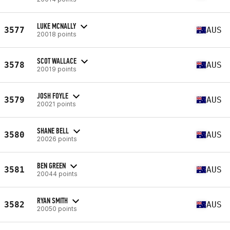
LUKE MCNALLY
3577
AUS
20018 points
SCOT WALLACE
3578
AUS
20019 points
JOSH FOYLE
3579
AUS
20021 points
SHANE BELL
3580
AUS
20026 points
BEN GREEN
3581
AUS
20044 points
RYAN SMITH
3582
AUS
20050 points