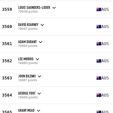
LOUIS SAUNDERS-LODER
3559
AUS
19939 points
DAVID KEARNEY
3560
AUS
19947 points
ADAM DURANT
3561
AUS
19956 points
LEE MORRIS
3562
AUS
19960 points
JOHN BILENKI
3563
AUS
19961 points
GEORGE FOOT
3564
AUS
19966 points
GRANT MEAD
3565
AUS