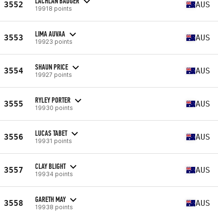
LACHLAN BADGER
3552
AUS
19918 points
LIMA AUVAA
3553
AUS
19923 points
SHAUN PRICE
3554
AUS
19927 points
RYLEY PORTER
3555
AUS
19930 points
LUCAS TABET
3556
AUS
19931 points
CLAY BLIGHT
3557
AUS
19934 points
GARETH MAY
3558
AUS
19938 points