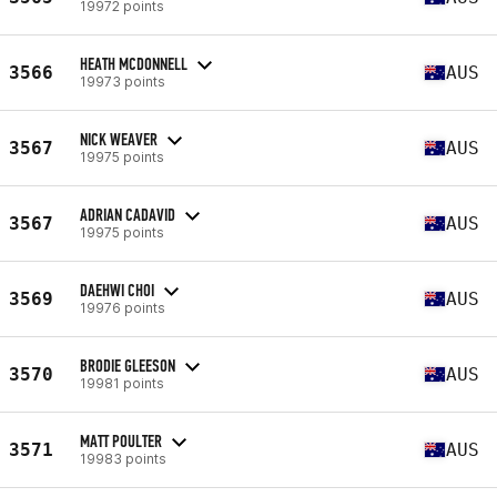
19972 points
HEATH MCDONNELL
3566
AUS
19973 points
NICK WEAVER
3567
AUS
19975 points
ADRIAN CADAVID
3567
AUS
19975 points
DAEHWI CHOI
3569
AUS
19976 points
BRODIE GLEESON
3570
AUS
19981 points
MATT POULTER
3571
AUS
19983 points