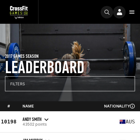
2017 GAMES SEASON
LEADERBOARD
FILTERS
#
NAME
NATIONALITY
ANDY SMITH
10198
AUS
43502 points