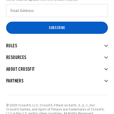
RULES
RESOURCES
ABOUT CROSSFIT
PARTNERS
© 2026 CrossFit, LLC. CrossFit, Fittest on Earth, 3...2...1...Go!
CrossFit Games, and Sport of Fitness are trademarks of CrossFit,
LLC in the U.S. and/or other countries. All Rights Reserved.