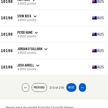
10198
AUS
43502 points
STEW BECK
10198
AUS
43502 points
PETER HUME
10198
AUS
43502 points
JORDAN O'SULLIVAN
10198
AUS
43502 points
JOSH ARRELL
10198
AUS
43502 points
213 of 216
<<
PREVIOUS
NEXT
>>
Never miss an update from the CrossFit Games