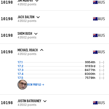
JIM MURPHY
10198
AUS
43502 points
JACK DALTON
10198
AUS
43502 points
SHEM BUSH
10198
AUS
43502 points
MICHAEL ROACH
10198
AUS
43502 points
17.1
9954th
(--)
17.2
9193rd
(--)
17.3
8477th
(--)
17.4
8300th
(--)
17.5
7578th
(--)
VIEW PROFILE
JUSTIN BATROUNEY
10198
AUS
43502 points