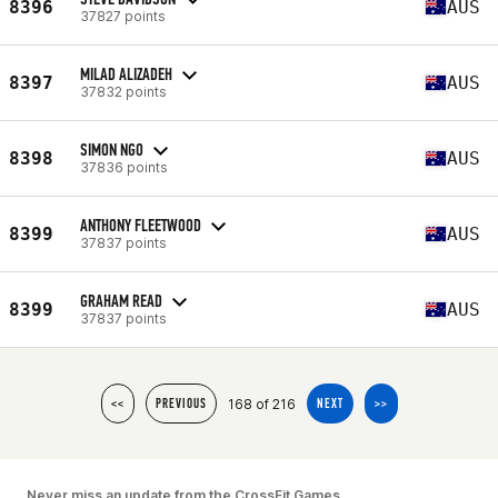
8396
AUS
37827 points
MILAD ALIZADEH
8397
AUS
37832 points
SIMON NGO
8398
AUS
37836 points
ANTHONY FLEETWOOD
8399
AUS
37837 points
GRAHAM READ
8399
AUS
37837 points
168 of 216
<<
PREVIOUS
NEXT
>>
Never miss an update from the CrossFit Games