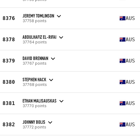
JEREMY TOMLINSON
8376
AUS
37758 points
ABDULHAFIZ EL-RIFAI
8378
AUS
37764 points
DAVID BRENNAN
8379
AUS
37767 points
STEPHEN HACK
8380
AUS
37768 points
ETHAN MALISAUSKAS
8381
AUS
37770 points
JOHNNY BOLIS
8382
AUS
37772 points