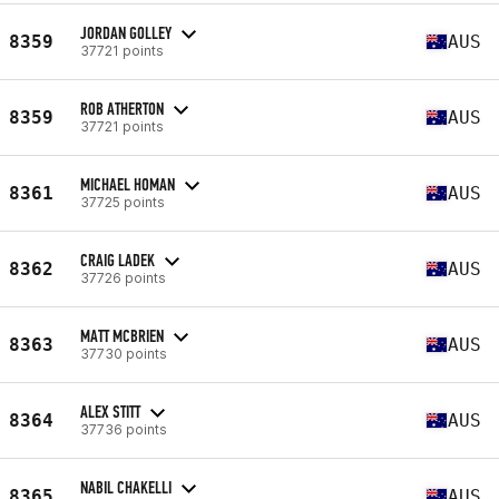
JORDAN GOLLEY
8359
AUS
37721 points
ROB ATHERTON
8359
AUS
37721 points
MICHAEL HOMAN
8361
AUS
37725 points
CRAIG LADEK
8362
AUS
37726 points
MATT MCBRIEN
8363
AUS
37730 points
ALEX STITT
8364
AUS
37736 points
NABIL CHAKELLI
8365
AUS