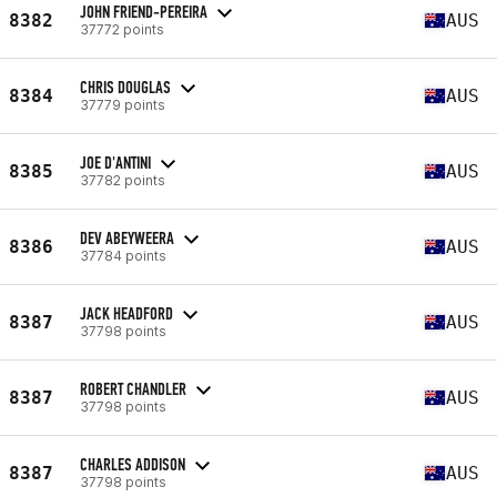
JOHN FRIEND-PEREIRA
8382
AUS
37772 points
CHRIS DOUGLAS
8384
AUS
37779 points
JOE D'ANTINI
8385
AUS
37782 points
DEV ABEYWEERA
8386
AUS
37784 points
JACK HEADFORD
8387
AUS
37798 points
ROBERT CHANDLER
8387
AUS
37798 points
CHARLES ADDISON
8387
AUS
37798 points