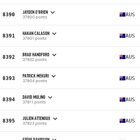
JAYDEN O'BRIEN
8390
AUS
37800 points
HAKAN CALASON
8391
AUS
37801 points
BRAD HANDFORD
8392
AUS
37802 points
PATRICK MEKURI
8393
AUS
37804 points
DAVID MOLINO
8394
AUS
37811 points
JULIEN ATTENOUX
8395
AUS
37823 points
STEVE DAVIDSON