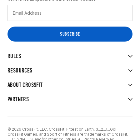
RULES
RESOURCES
ABOUT CROSSFIT
PARTNERS
© 2026 CrossFit, LLC. CrossFit, Fittest on Earth, 3...2...1...Go!
CrossFit Games, and Sport of Fitness are trademarks of CrossFit,
LLC in the U.S. and/or other countries. All Rights Reserved.