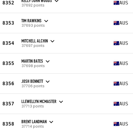
KELLY-JOHN WOODS
8352
AUS
37692 points
TIM RAWKINS
8353
AUS
37693 points
MITCHELL ALCHIN
8354
AUS
37697 points
MARTIN BATES
8355
AUS
37698 points
JOSH BENNETT
8356
AUS
37706 points
LLEWELLYN MCMASTER
8357
AUS
37713 points
BRENT LANDMAN
8358
AUS
37714 points