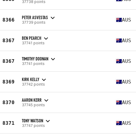
37738 points
PETER ASVESTAS
8366
AUS
37739 points
BEN PEARCH
8367
AUS
37741 points
TIMOTHY DOONAN
8367
AUS
37741 points
KIRK KELLY
8369
AUS
37742 points
AARON KERR
8370
AUS
37745 points
TONY WATSON
8371
AUS
37747 points