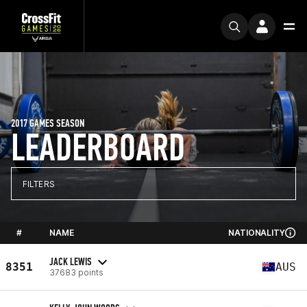
2017 GAMES SEASON
LEADERBOARD
FILTERS
#
NAME
NATIONALITY
JACK LEWIS
8351
AUS
37683 points