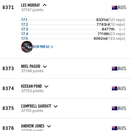
LES MURRAY
8371
AUS
37747 points
17.1
8331st
(121 reps)
17.2
7763rd
(10 reps)
17.3
8477th
(--)
17.4
7114th
(23 reps)
17.5
6062nd
(193 reps)
VIEW PROFILE
NOEL PAGUIO
8373
AUS
37748 points
KEEGAN POND
8374
AUS
37753 points
CAMPBELL GARRATT
8375
AUS
37755 points
ANDREW JONES
8376
AUS
37758 points