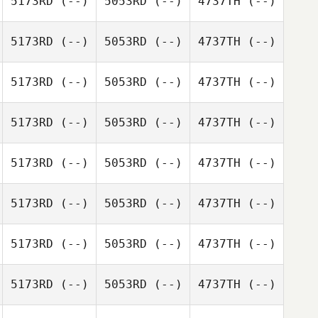
5173RD
(--)
5053RD
(--)
4737TH
(--)
5173RD
(--)
5053RD
(--)
4737TH
(--)
5173RD
(--)
5053RD
(--)
4737TH
(--)
5173RD
(--)
5053RD
(--)
4737TH
(--)
5173RD
(--)
5053RD
(--)
4737TH
(--)
5173RD
(--)
5053RD
(--)
4737TH
(--)
5173RD
(--)
5053RD
(--)
4737TH
(--)
5173RD
(--)
5053RD
(--)
4737TH
(--)