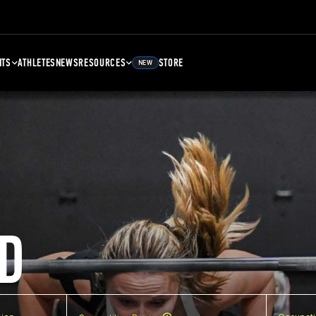
NTS
ATHLETES
NEWS
RESOURCES
STORE
NEW
D