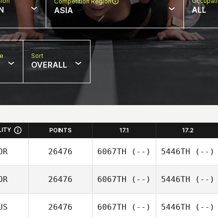
sion
Occupat
Competition Region
N
ALL
ASIA
pe
Sort
OVERALL
LITY
POINTS
17.1
17.2
OR
26476
6067TH
(--)
5446TH
(--)
OR
26476
6067TH
(--)
5446TH
(--)
US
26476
6067TH
(--)
5446TH
(--)