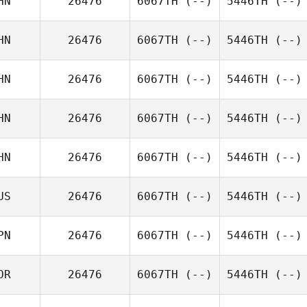
HN
26476
6067TH
(--)
5446TH
(--)
HN
26476
6067TH
(--)
5446TH
(--)
HN
26476
6067TH
(--)
5446TH
(--)
HN
26476
6067TH
(--)
5446TH
(--)
HN
26476
6067TH
(--)
5446TH
(--)
US
26476
6067TH
(--)
5446TH
(--)
PN
26476
6067TH
(--)
5446TH
(--)
OR
26476
6067TH
(--)
5446TH
(--)