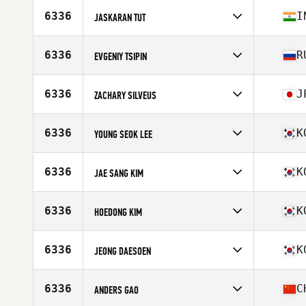
6336
I
JASKARAN TUT
Competes in
Asia
Age
29
6336
R
EVGENIY TSIPIN
Stats
71 in | 82 kg
Competes in
Asia
Age
30
6336
J
ZACHARY SILVEUS
Competes in
Asia
Age
34
6336
K
YOUNG SEOK LEE
Stats
71 in | 220 lb
Competes in
Asia
Age
31
6336
K
JAE SANG KIM
Stats
182 cm | 80 kg
Competes in
Asia
Age
23
6336
K
HOEDONG KIM
Competes in
Asia
Age
24
6336
K
JEONG DAESOEN
Competes in
Asia
Age
35
6336
C
ANDERS GAO