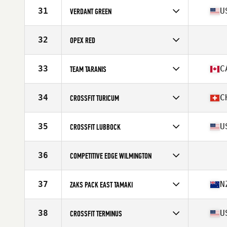
Competes in
Australia
31
U
VERDANT GREEN
Competes in
North West
Affiliate
Verdant CrossFit
32
OPEX RED
Competes in
South West
33
C
TEAM TARANIS
Competes in
Canada West
Affiliate
CrossFit Taranis
34
C
CROSSFIT TURICUM
Competes in
Europe
Affiliate
CrossFit Turicum
35
U
CROSSFIT LUBBOCK
Competes in
South Central
Affiliate
CrossFit Lubbock
36
COMPETITIVE EDGE WILMINGTON
Competes in
Mid Atlantic
37
N
ZAKS PACK EAST TAMAKI
Competes in
Australia
Affiliate
CrossFit East Tamaki
38
U
CROSSFIT TERMINUS