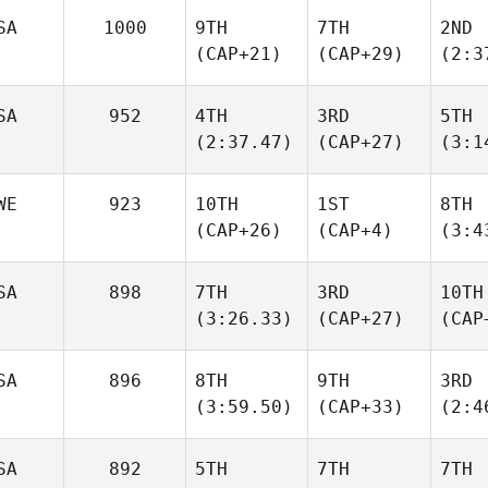
SA
1000
9TH
7TH
2ND
(CAP+21)
(CAP+29)
(2:3
SA
952
4TH
3RD
5TH
(2:37.47)
(CAP+27)
(3:1
WE
923
10TH
1ST
8TH
(CAP+26)
(CAP+4)
(3:4
SA
898
7TH
3RD
10TH
(3:26.33)
(CAP+27)
(CAP
SA
896
8TH
9TH
3RD
(3:59.50)
(CAP+33)
(2:4
SA
892
5TH
7TH
7TH