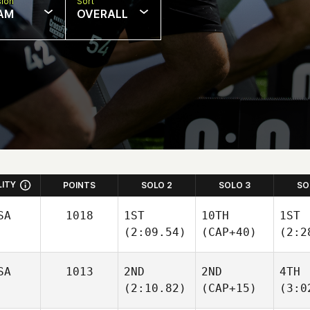
sion
Sort
AM
OVERALL
LITY
POINTS
SOLO 2
SOLO 3
SO
SA
1018
1ST
10TH
1ST
(2:09.54)
(CAP+40)
(2:2
SA
1013
2ND
2ND
4TH
(2:10.82)
(CAP+15)
(3:0