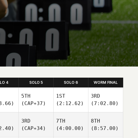
LO 4
SOLO 5
SOLO 6
WORM FINAL
5TH
1ST
3RD
8.66)
(CAP+37)
(2:12.62)
(7:02.80)
3RD
7TH
8TH
2.40)
(CAP+34)
(4:00.00)
(8:57.00)