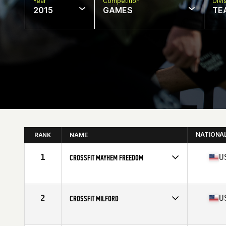
Year
Competition
Divi
2015
GAMES
TE
NATIONA
RANK
NAME
1
U
CROSSFIT MAYHEM FREEDOM
Competes in
Central East
Affiliate
CrossFit Mayhem
2
U
CROSSFIT MILFORD
Competes in
North East
Affiliate
CrossFit Milford