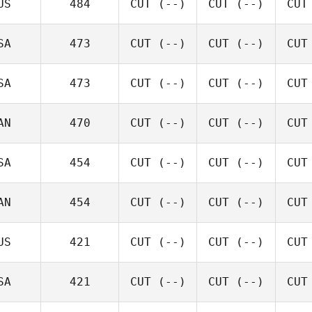
US
484
CUT
(--)
CUT
(--)
CUT
SA
473
CUT
(--)
CUT
(--)
CUT
SA
473
CUT
(--)
CUT
(--)
CUT
AN
470
CUT
(--)
CUT
(--)
CUT
SA
454
CUT
(--)
CUT
(--)
CUT
AN
454
CUT
(--)
CUT
(--)
CUT
US
421
CUT
(--)
CUT
(--)
CUT
SA
421
CUT
(--)
CUT
(--)
CUT