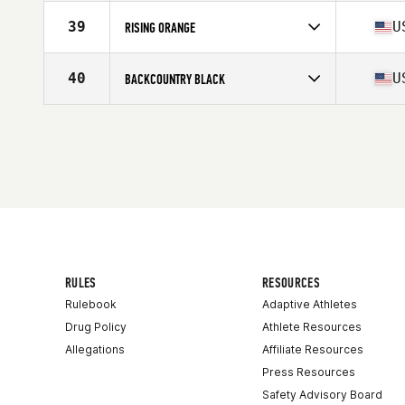
Competes in
South East
Affiliate
CrossFit Terminus
39
U
RISING ORANGE
Competes in
Mid Atlantic
Affiliate
Rising CrossFit Ballantyne
40
U
BACKCOUNTRY BLACK
Competes in
South West
Affiliate
BackCountry CrossFit South
RULES
RESOURCES
Rulebook
Adaptive Athletes
Drug Policy
Athlete Resources
Allegations
Affiliate Resources
Press Resources
Safety Advisory Board