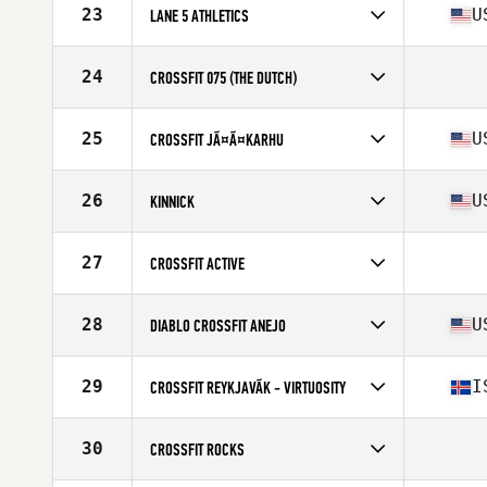
Affiliate
CrossFit Marysville
23
U
LANE 5 ATHLETICS
Competes in
North West
Affiliate
Lane 5 CrossFit
24
CROSSFIT 075 (THE DUTCH)
Competes in
Europe
25
U
CROSSFIT JÃ¤Ã¤KARHU
Competes in
South Central
Affiliate
CrossFit Jaakarhu
26
U
KINNICK
Competes in
Southern California
Affiliate
CrossFit Kinnick
27
CROSSFIT ACTIVE
Competes in
Australia
28
U
DIABLO CROSSFIT ANEJO
Competes in
Northern California
Affiliate
Diablo CrossFit
29
I
CROSSFIT REYKJAVÃ­K - VIRTUOSITY
Competes in
Europe
Affiliate
CrossFit Reykjavík
30
CROSSFIT ROCKS