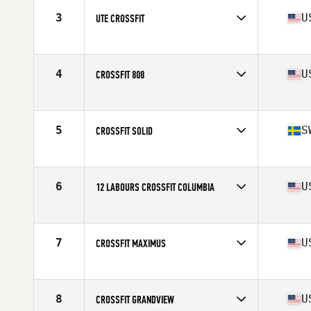
3
U
UTE CROSSFIT
Competes in
South West
Affiliate
Ute CrossFit Sugarhouse
4
U
CROSSFIT 808
Competes in
Northern California
Affiliate
CrossFit 808
5
S
CROSSFIT SOLID
Competes in
Europe
Affiliate
CrossFit Solid
6
U
12 LABOURS CROSSFIT COLUMBIA
Competes in
Mid Atlantic
Affiliate
12 Labours CrossFit
7
U
CROSSFIT MAXIMUS
Competes in
Central East
Affiliate
CrossFit Maximus
8
U
CROSSFIT GRANDVIEW