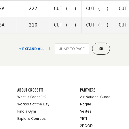
SA
227
CUT
(--)
CUT
(--)
CUT
SA
210
CUT
(--)
CUT
(--)
CUT
GO
+ EXPAND ALL
1
ABOUT CROSSFIT
PARTNERS
What is CrossFit?
Air National Guard
Workout of the Day
Rogue
Find a Gym
Velites
Explore Courses
YETI
2POOD