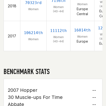
7156th
Wo
70323rd
Women
2018
(40-
Women
Europe
Women
Eur
(40-44)
Central
Cent
127
16014th
11112th
106214th
Wo
2017
Women
Women
(40-
Women
Europe
(40-44)
Eur
BENCHMARK STATS
2007 Hopper
--
30 Muscle-ups For Time
--
Abbate
--