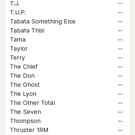
T.J.
--
T.U.P.
--
Tabata Something Else
--
Tabata This!
--
Tama
--
Taylor
--
Terry
--
The Chief
--
The Don
--
The Ghost
--
The Lyon
--
The Other Total
--
The Seven
--
Thompson
--
Thruster 1RM
--