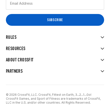
RULES
RESOURCES
ABOUT CROSSFIT
PARTNERS
© 2026 CrossFit, LLC. CrossFit, Fittest on Earth, 3...2...1...Go!
CrossFit Games, and Sport of Fitness are trademarks of CrossFit,
LLC in the U.S. and/or other countries. All Rights Reserved.