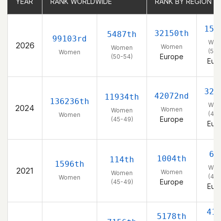
YEAR
YEAR
RANK WORLDWIDE
RANK WORLDWIDE
RANK BY REGION
RANK BY REGION
157
32150th
5487th
99103rd
Wo
2026
Women
Women
(50-
Women
Europe
(50-54)
Eur
320
42072nd
11934th
136236th
Wo
2024
Women
Women
(45-
Women
Europe
(45-49)
Eur
65
1004th
114th
1596th
Wo
2021
Women
Women
(45-
Women
Europe
(45-49)
Eur
41
5178th