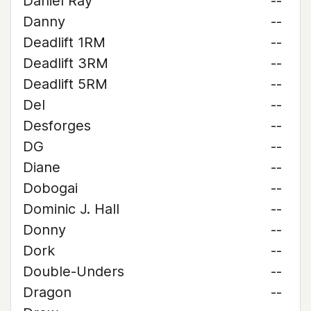
Daniel Ray
--
Danny
--
Deadlift 1RM
--
Deadlift 3RM
--
Deadlift 5RM
--
Del
--
Desforges
--
DG
--
Diane
--
Dobogai
--
Dominic J. Hall
--
Donny
--
Dork
--
Double-Unders
--
Dragon
--