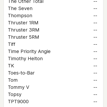
The Other Total
--
The Seven
--
Thompson
--
Thruster 1RM
--
Thruster 3RM
--
Thruster 5RM
--
Tiff
--
Time Priority Angie
--
Timothy Helton
--
TK
--
Toes-to-Bar
--
Tom
--
Tommy V
--
Topsy
--
TPT9000
--