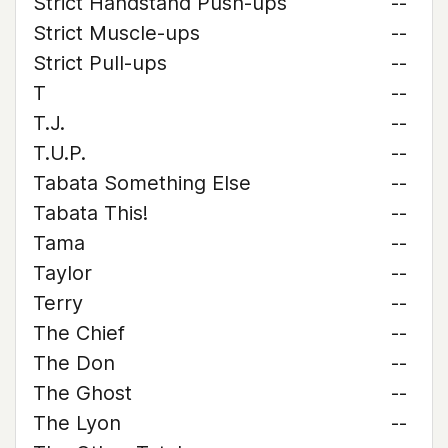
Strict Handstand Push-ups
--
Strict Muscle-ups
--
Strict Pull-ups
--
T
--
T.J.
--
T.U.P.
--
Tabata Something Else
--
Tabata This!
--
Tama
--
Taylor
--
Terry
--
The Chief
--
The Don
--
The Ghost
--
The Lyon
--