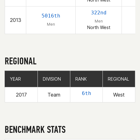
322nd
5016th
2013
Men
Men
North West
REGIONAL
YEAR
YEAR
DIVISION
DIVISION
RANK
RANK
REGIONAL
REGIONAL
6th
2017
Team
West
BENCHMARK STATS