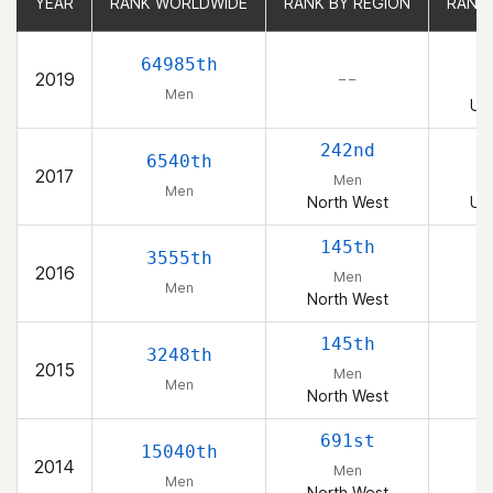
YEAR
YEAR
RANK WORLDWIDE
RANK WORLDWIDE
RANK BY REGION
RANK BY REGION
RANK
RANK
2
64985th
2019
– –
Men
Uni
242nd
6540th
2017
Men
Men
North West
Uni
145th
3555th
2016
Men
Men
North West
145th
3248th
2015
Men
Men
North West
691st
15040th
2014
Men
Men
North West