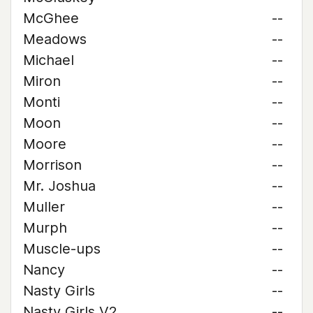
McGhee
--
Meadows
--
Michael
--
Miron
--
Monti
--
Moon
--
Moore
--
Morrison
--
Mr. Joshua
--
Muller
--
Murph
--
Muscle-ups
--
Nancy
--
Nasty Girls
--
Nasty Girls V2
--