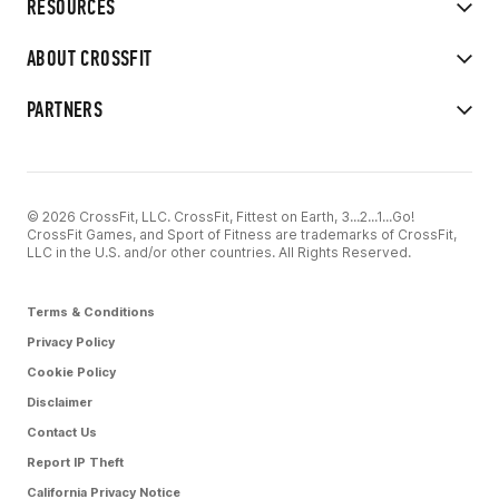
RESOURCES
ABOUT CROSSFIT
PARTNERS
© 2026 CrossFit, LLC. CrossFit, Fittest on Earth, 3...2...1...Go!
CrossFit Games, and Sport of Fitness are trademarks of CrossFit,
LLC in the U.S. and/or other countries. All Rights Reserved.
Terms & Conditions
Privacy Policy
Cookie Policy
Disclaimer
Contact Us
Report IP Theft
California Privacy Notice