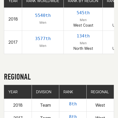
YEAR
YEAR
RANK WORLDWIDE
RANK WORLDWIDE
RANK BY REGION
RANK BY REGION
RANK
RANK
545th
5540th
2018
Men
Men
West Coast
Uni
134th
3577th
2017
Men
Men
North West
Uni
REGIONAL
YEAR
YEAR
DIVISION
DIVISION
RANK
RANK
REGIONAL
REGIONAL
8th
2018
Team
West
8th