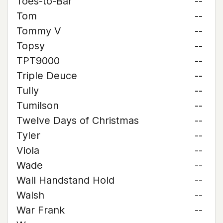
Toes-to-Bar
--
Tom
--
Tommy V
--
Topsy
--
TPT9000
--
Triple Deuce
--
Tully
--
Tumilson
--
Twelve Days of Christmas
--
Tyler
--
Viola
--
Wade
--
Wall Handstand Hold
--
Walsh
--
War Frank
--