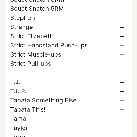
Squat Snatch 5RM
--
Stephen
--
Strange
--
Strict Elizabeth
--
Strict Handstand Push-ups
--
Strict Muscle-ups
--
Strict Pull-ups
--
T
--
T.J.
--
T.U.P.
--
Tabata Something Else
--
Tabata This!
--
Tama
--
Taylor
--