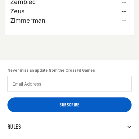
Zembiec
--
Zeus
--
Zimmerman
--
Never miss an update from the CrossFit Games
RULES