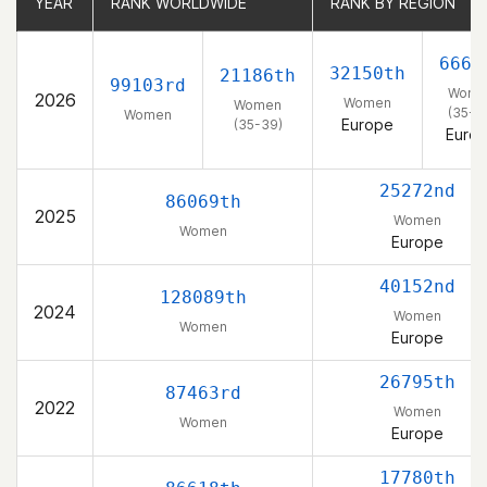
YEAR
YEAR
RANK WORLDWIDE
RANK WORLDWIDE
RANK BY REGION
RANK BY REGION
6661
32150th
21186th
99103rd
Wome
2026
Women
Women
(35-3
Women
Europe
(35-39)
Euro
25272nd
86069th
2025
Women
Women
Europe
40152nd
128089th
2024
Women
Women
Europe
26795th
87463rd
2022
Women
Women
Europe
17780th