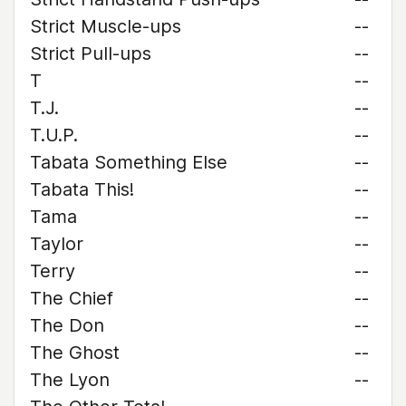
Strict Muscle-ups
--
Strict Pull-ups
--
T
--
T.J.
--
T.U.P.
--
Tabata Something Else
--
Tabata This!
--
Tama
--
Taylor
--
Terry
--
The Chief
--
The Don
--
The Ghost
--
The Lyon
--