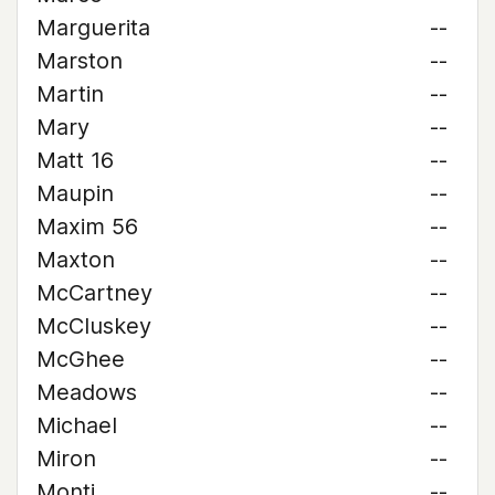
Marguerita
--
Marston
--
Martin
--
Mary
--
Matt 16
--
Maupin
--
Maxim 56
--
Maxton
--
McCartney
--
McCluskey
--
McGhee
--
Meadows
--
Michael
--
Miron
--
Monti
--