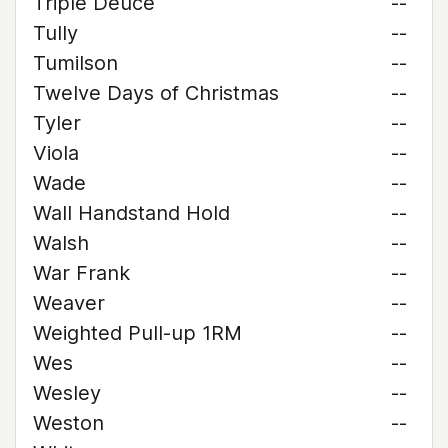
Triple Deuce
--
Tully
--
Tumilson
--
Twelve Days of Christmas
--
Tyler
--
Viola
--
Wade
--
Wall Handstand Hold
--
Walsh
--
War Frank
--
Weaver
--
Weighted Pull-up 1RM
--
Wes
--
Wesley
--
Weston
--