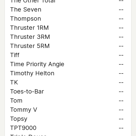
The Other Total
--
The Seven
--
Thompson
--
Thruster 1RM
--
Thruster 3RM
--
Thruster 5RM
--
Tiff
--
Time Priority Angie
--
Timothy Helton
--
TK
--
Toes-to-Bar
--
Tom
--
Tommy V
--
Topsy
--
TPT9000
--