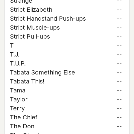
Strange
--
Strict Elizabeth
--
Strict Handstand Push-ups
--
Strict Muscle-ups
--
Strict Pull-ups
--
T
--
T.J.
--
T.U.P.
--
Tabata Something Else
--
Tabata This!
--
Tama
--
Taylor
--
Terry
--
The Chief
--
The Don
--