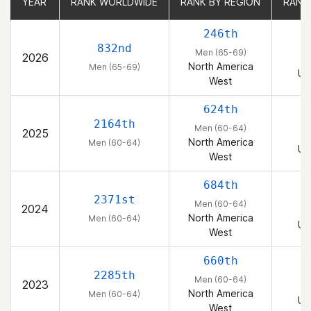
YEAR
YEAR
RANK WORLDWIDE
RANK WORLDWIDE
RANK BY REGION
RANK BY REGION
RANK
RANK
246th
832nd
Men (65-69)
2026
M
North America
Men (65-69)
Un
West
624th
2164th
Men (60-64)
2025
M
North America
Men (60-64)
Un
West
684th
2371st
Men (60-64)
2024
M
North America
Men (60-64)
Un
West
660th
2285th
Men (60-64)
2023
M
North America
Men (60-64)
Un
West