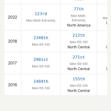
77th
123rd
Men Multi-
2022
Men M
Extremity
Men Multi-Extremity
Un
North America
212th
2340th
2018
Men (55-59)
M
Men (55-59)
North Central
Un
271st
2901st
2017
Men (55-59)
M
Men (55-59)
North Central
Un
155th
1484th
2016
Men (55-59)
Men (55-59)
North Central