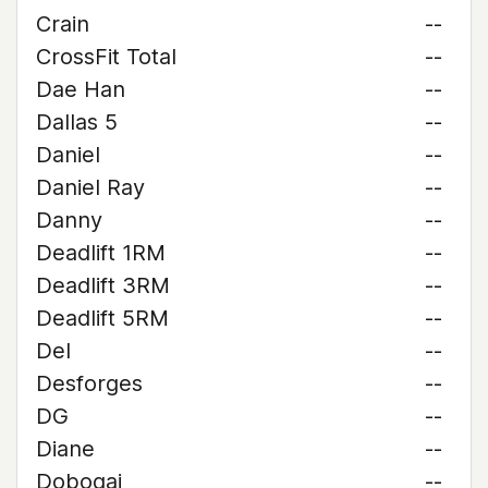
Crain
--
CrossFit Total
--
Dae Han
--
Dallas 5
--
Daniel
--
Daniel Ray
--
Danny
--
Deadlift 1RM
--
Deadlift 3RM
--
Deadlift 5RM
--
Del
--
Desforges
--
DG
--
Diane
--
Dobogai
--