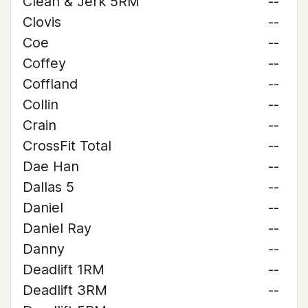
Clean & Jerk 5RM
--
Clovis
--
Coe
--
Coffey
--
Coffland
--
Collin
--
Crain
--
CrossFit Total
--
Dae Han
--
Dallas 5
--
Daniel
--
Daniel Ray
--
Danny
--
Deadlift 1RM
--
Deadlift 3RM
--