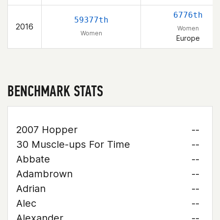
6776th
59377th
2016
Women
Women
Europe
BENCHMARK STATS
2007 Hopper
--
30 Muscle-ups For Time
--
Abbate
--
Adambrown
--
Adrian
--
Alec
--
Alexander
--