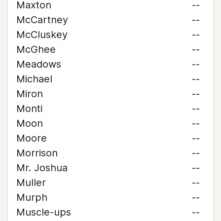
Maxton
--
McCartney
--
McCluskey
--
McGhee
--
Meadows
--
Michael
--
Miron
--
Monti
--
Moon
--
Moore
--
Morrison
--
Mr. Joshua
--
Muller
--
Murph
--
Muscle-ups
--