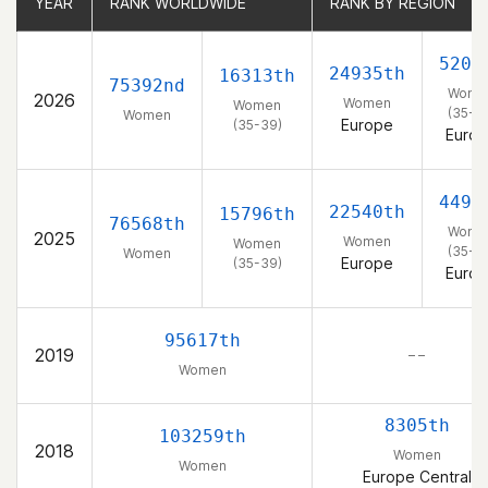
YEAR
YEAR
RANK WORLDWIDE
RANK WORLDWIDE
RANK BY REGION
RANK BY REGION
5201
24935th
16313th
75392nd
Wome
2026
Women
Women
(35-3
Women
Europe
(35-39)
Euro
4499
22540th
15796th
76568th
Wome
2025
Women
Women
(35-3
Women
Europe
(35-39)
Euro
95617th
2019
– –
Women
8305th
103259th
2018
Women
Women
Europe Central