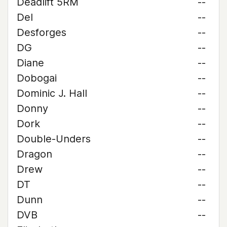
Deadlift 5RM
--
Del
--
Desforges
--
DG
--
Diane
--
Dobogai
--
Dominic J. Hall
--
Donny
--
Dork
--
Double-Unders
--
Dragon
--
Drew
--
DT
--
Dunn
--
DVB
--