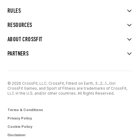
RULES
RESOURCES
ABOUT CROSSFIT
PARTNERS
© 2026 CrossFit, LLC. CrossFit, Fittest on Earth, 3...2...1...Go!
CrossFit Games, and Sport of Fitness are trademarks of CrossFit,
LLC in the U.S. and/or other countries. All Rights Reserved.
Terms & Conditions
Privacy Policy
Cookie Policy
Disclaimer