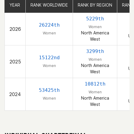
YEAR
YEAR
RANK WORLDWIDE
RANK WORLDWIDE
RANK BY REGION
RANK BY REGION
RANK
RANK
5229th
26224th
Women
2026
North America
Women
Un
West
3299th
15122nd
Women
2025
North America
Women
Un
West
10812th
53425th
Women
2024
North America
Women
Un
West