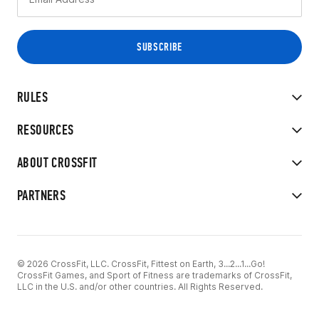
RULES
RESOURCES
ABOUT CROSSFIT
PARTNERS
© 2026 CrossFit, LLC. CrossFit, Fittest on Earth, 3...2...1...Go!
CrossFit Games, and Sport of Fitness are trademarks of CrossFit,
LLC in the U.S. and/or other countries. All Rights Reserved.