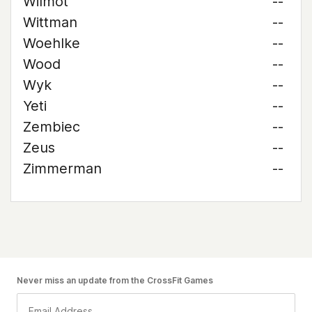
Wilmot
--
Wittman
--
Woehlke
--
Wood
--
Wyk
--
Yeti
--
Zembiec
--
Zeus
--
Zimmerman
--
Never miss an update from the CrossFit Games