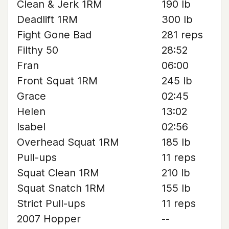
Clean & Jerk 1RM
190 lb
Deadlift 1RM
300 lb
Fight Gone Bad
281 reps
Filthy 50
28:52
Fran
06:00
Front Squat 1RM
245 lb
Grace
02:45
Helen
13:02
Isabel
02:56
Overhead Squat 1RM
185 lb
Pull-ups
11 reps
Squat Clean 1RM
210 lb
Squat Snatch 1RM
155 lb
Strict Pull-ups
11 reps
2007 Hopper
--