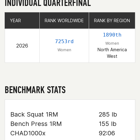
INDIVIDUAL QUARTERFINAL
YEAR
YEAR
RANK WORLDWIDE
RANK WORLDWIDE
RANK BY REGION
RANK BY REGION
1890th
7253rd
Women
2026
North America
Women
West
BENCHMARK STATS
Back Squat 1RM
285 lb
Bench Press 1RM
155 lb
CHAD1000x
92:06