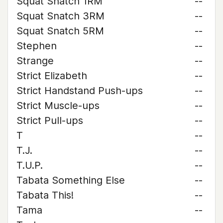
Squat Snatch 1RM
--
Squat Snatch 3RM
--
Squat Snatch 5RM
--
Stephen
--
Strange
--
Strict Elizabeth
--
Strict Handstand Push-ups
--
Strict Muscle-ups
--
Strict Pull-ups
--
T
--
T.J.
--
T.U.P.
--
Tabata Something Else
--
Tabata This!
--
Tama
--