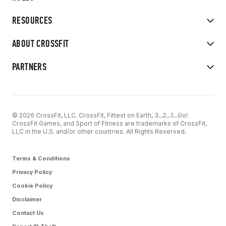
RESOURCES
ABOUT CROSSFIT
PARTNERS
© 2026 CrossFit, LLC. CrossFit, Fittest on Earth, 3...2...1...Go!
CrossFit Games, and Sport of Fitness are trademarks of CrossFit,
LLC in the U.S. and/or other countries. All Rights Reserved.
Terms & Conditions
Privacy Policy
Cookie Policy
Disclaimer
Contact Us