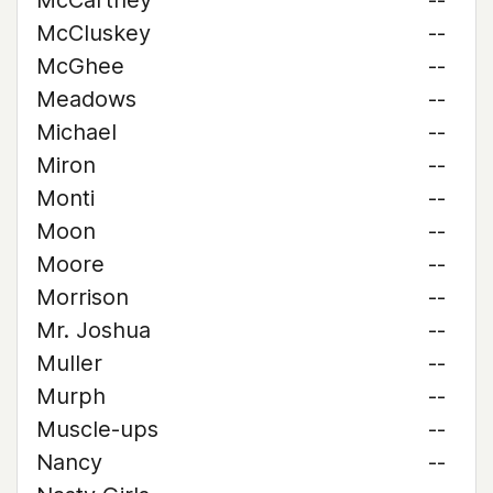
McCartney
--
McCluskey
--
McGhee
--
Meadows
--
Michael
--
Miron
--
Monti
--
Moon
--
Moore
--
Morrison
--
Mr. Joshua
--
Muller
--
Murph
--
Muscle-ups
--
Nancy
--