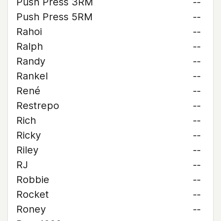
Push Press 3RM
--
Push Press 5RM
--
Rahoi
--
Ralph
--
Randy
--
Rankel
--
René
--
Restrepo
--
Rich
--
Ricky
--
Riley
--
RJ
--
Robbie
--
Rocket
--
Roney
--