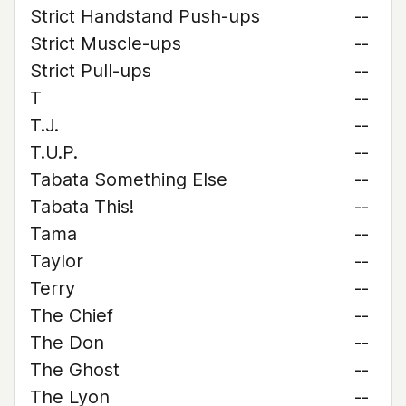
Strict Handstand Push-ups
--
Strict Muscle-ups
--
Strict Pull-ups
--
T
--
T.J.
--
T.U.P.
--
Tabata Something Else
--
Tabata This!
--
Tama
--
Taylor
--
Terry
--
The Chief
--
The Don
--
The Ghost
--
The Lyon
--