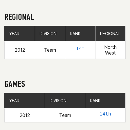
REGIONAL
YEAR
YEAR
DIVISION
DIVISION
RANK
RANK
REGIONAL
REGIONAL
North
1st
2012
Team
West
GAMES
YEAR
YEAR
DIVISION
DIVISION
RANK
RANK
14th
2012
Team