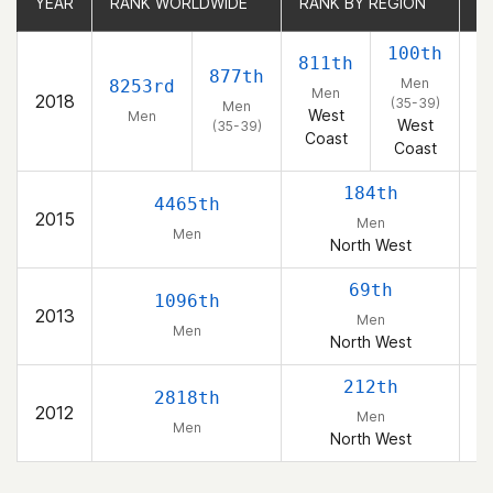
YEAR
YEAR
RANK WORLDWIDE
RANK WORLDWIDE
RANK BY REGION
RANK BY REGION
R
R
100th
811th
4
877th
Men
8253rd
Men
2018
(35-39)
Men
West
Men
West
(35-39)
Coast
Coast
184th
4465th
2015
Men
Men
North West
69th
1096th
2013
Men
Men
North West
212th
2818th
2012
Men
Men
North West