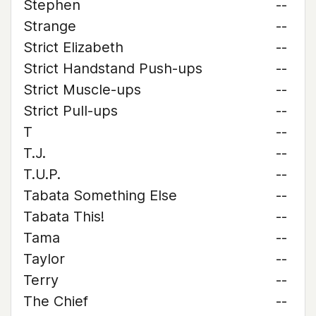
Stephen
--
Strange
--
Strict Elizabeth
--
Strict Handstand Push-ups
--
Strict Muscle-ups
--
Strict Pull-ups
--
T
--
T.J.
--
T.U.P.
--
Tabata Something Else
--
Tabata This!
--
Tama
--
Taylor
--
Terry
--
The Chief
--