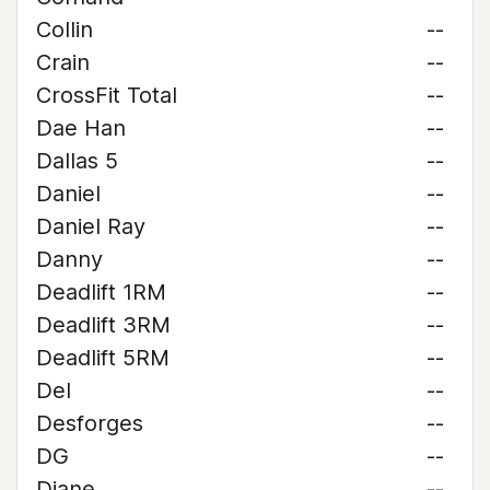
Collin
--
Crain
--
CrossFit Total
--
Dae Han
--
Dallas 5
--
Daniel
--
Daniel Ray
--
Danny
--
Deadlift 1RM
--
Deadlift 3RM
--
Deadlift 5RM
--
Del
--
Desforges
--
DG
--
Diane
--