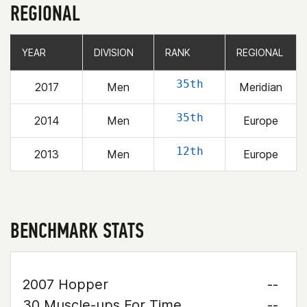
REGIONAL
YEAR
YEAR
DIVISION
DIVISION
RANK
RANK
REGIONAL
REGIONAL
35th
2017
Men
Meridian
35th
2014
Men
Europe
12th
2013
Men
Europe
BENCHMARK STATS
2007 Hopper
--
30 Muscle-ups For Time
--