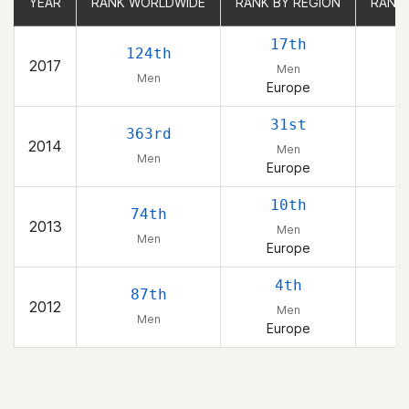
YEAR
YEAR
RANK WORLDWIDE
RANK WORLDWIDE
RANK BY REGION
RANK BY REGION
RANK
RANK
17th
124th
2017
Men
Men
Europe
31st
363rd
2014
Men
Men
Europe
10th
74th
2013
Men
Men
Europe
4th
87th
2012
Men
Men
Europe