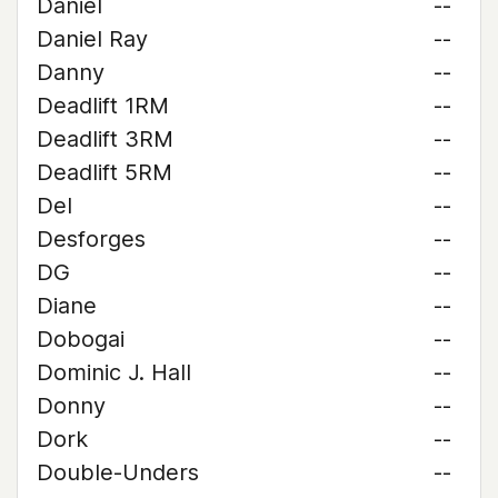
Daniel
--
Daniel Ray
--
Danny
--
Deadlift 1RM
--
Deadlift 3RM
--
Deadlift 5RM
--
Del
--
Desforges
--
DG
--
Diane
--
Dobogai
--
Dominic J. Hall
--
Donny
--
Dork
--
Double-Unders
--