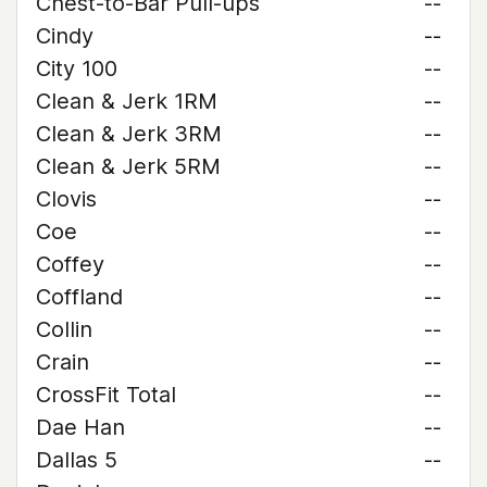
Chest-to-Bar Pull-ups
--
Cindy
--
City 100
--
Clean & Jerk 1RM
--
Clean & Jerk 3RM
--
Clean & Jerk 5RM
--
Clovis
--
Coe
--
Coffey
--
Coffland
--
Collin
--
Crain
--
CrossFit Total
--
Dae Han
--
Dallas 5
--