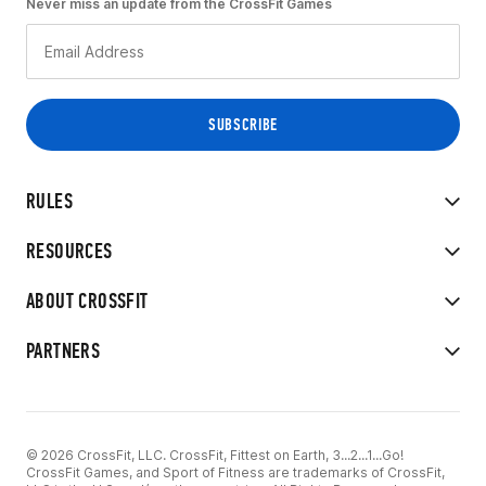
Never miss an update from the CrossFit Games
RULES
RESOURCES
ABOUT CROSSFIT
PARTNERS
© 2026 CrossFit, LLC. CrossFit, Fittest on Earth, 3...2...1...Go!
CrossFit Games, and Sport of Fitness are trademarks of CrossFit,