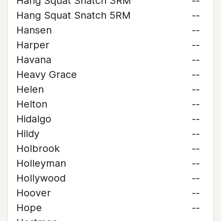
Hang Squat Snatch 3RM
--
Hang Squat Snatch 5RM
--
Hansen
--
Harper
--
Havana
--
Heavy Grace
--
Helen
--
Helton
--
Hidalgo
--
Hildy
--
Holbrook
--
Holleyman
--
Hollywood
--
Hoover
--
Hope
--