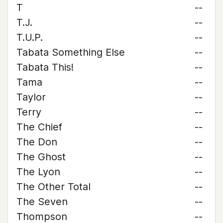
T
--
T.J.
--
T.U.P.
--
Tabata Something Else
--
Tabata This!
--
Tama
--
Taylor
--
Terry
--
The Chief
--
The Don
--
The Ghost
--
The Lyon
--
The Other Total
--
The Seven
--
Thompson
--