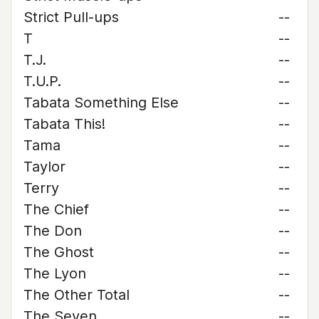
Strict Pull-ups
--
T
--
T.J.
--
T.U.P.
--
Tabata Something Else
--
Tabata This!
--
Tama
--
Taylor
--
Terry
--
The Chief
--
The Don
--
The Ghost
--
The Lyon
--
The Other Total
--
The Seven
--