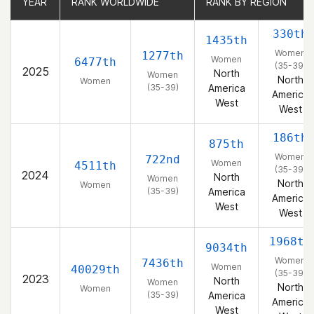
YEAR
YEAR
RANK WORLDWIDE
RANK WORLDWIDE
RANK BY REGION
RANK BY REGION
330th
1435th
Women
1277th
Women
6477th
(35-39)
2025
North
Women
North
Women
(35-39)
America
America
West
West
186th
875th
Women
722nd
Women
4511th
(35-39)
2024
North
Women
North
Women
(35-39)
America
America
West
West
1968th
9034th
Women
7436th
Women
40029th
(35-39)
2023
North
Women
North
Women
(35-39)
America
America
West