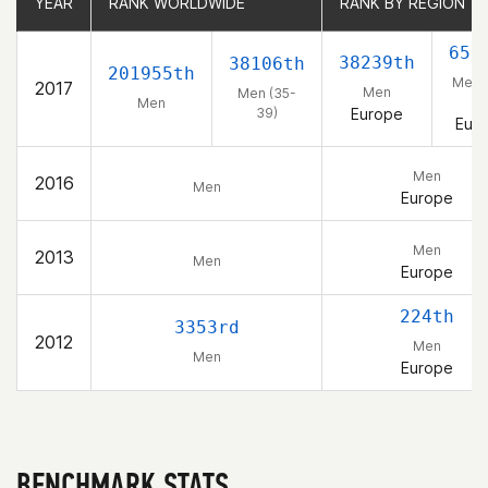
YEAR
YEAR
RANK WORLDWIDE
RANK WORLDWIDE
RANK BY REGION
RANK BY REGION
658
38239th
38106th
201955th
Men 
2017
Men
Men (35-
39
Men
39)
Europe
Eur
Men
2016
Men
Europe
Men
2013
Men
Europe
224th
3353rd
2012
Men
Men
Europe
BENCHMARK STATS