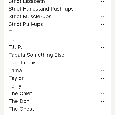
Strict Elizabeth
--
Strict Handstand Push-ups
--
Strict Muscle-ups
--
Strict Pull-ups
--
T
--
T.J.
--
T.U.P.
--
Tabata Something Else
--
Tabata This!
--
Tama
--
Taylor
--
Terry
--
The Chief
--
The Don
--
The Ghost
--