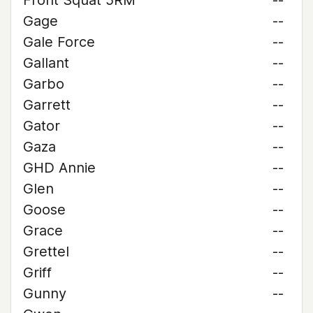
Front Squat 5RM
--
Gage
--
Gale Force
--
Gallant
--
Garbo
--
Garrett
--
Gator
--
Gaza
--
GHD Annie
--
Glen
--
Goose
--
Grace
--
Grettel
--
Griff
--
Gunny
--