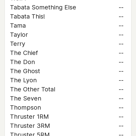
Tabata Something Else
--
Tabata This!
--
Tama
--
Taylor
--
Terry
--
The Chief
--
The Don
--
The Ghost
--
The Lyon
--
The Other Total
--
The Seven
--
Thompson
--
Thruster 1RM
--
Thruster 3RM
--
Thruster 5RM
--