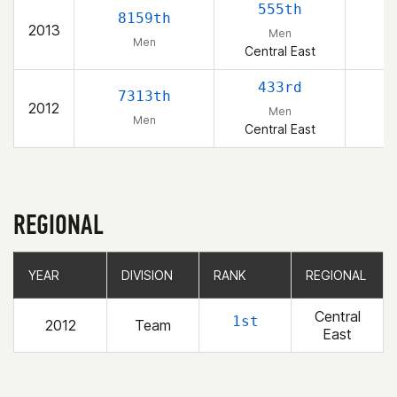
555th
8159th
2013
Men
Men
Central East
433rd
7313th
2012
Men
Men
Central East
REGIONAL
YEAR
YEAR
DIVISION
DIVISION
RANK
RANK
REGIONAL
REGIONAL
Central
1st
2012
Team
East