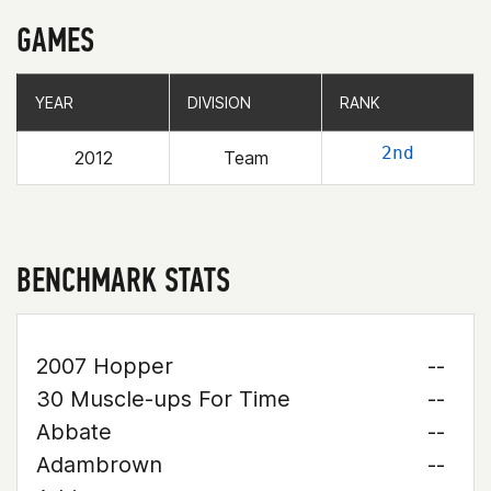
GAMES
YEAR
YEAR
DIVISION
DIVISION
RANK
RANK
2nd
2012
Team
BENCHMARK STATS
2007 Hopper
--
30 Muscle-ups For Time
--
Abbate
--
Adambrown
--