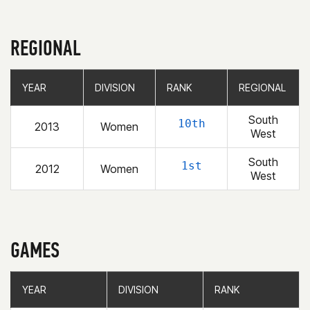
REGIONAL
YEAR
YEAR
DIVISION
DIVISION
RANK
RANK
REGIONAL
REGIONAL
South
10th
2013
Women
West
South
1st
2012
Women
West
GAMES
YEAR
YEAR
DIVISION
DIVISION
RANK
RANK