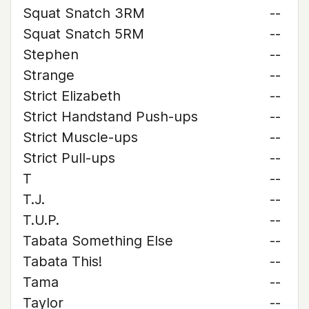
Squat Snatch 3RM
--
Squat Snatch 5RM
--
Stephen
--
Strange
--
Strict Elizabeth
--
Strict Handstand Push-ups
--
Strict Muscle-ups
--
Strict Pull-ups
--
T
--
T.J.
--
T.U.P.
--
Tabata Something Else
--
Tabata This!
--
Tama
--
Taylor
--