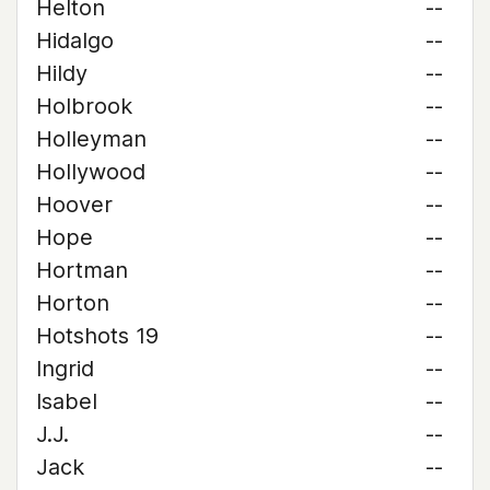
Helton
--
Hidalgo
--
Hildy
--
Holbrook
--
Holleyman
--
Hollywood
--
Hoover
--
Hope
--
Hortman
--
Horton
--
Hotshots 19
--
Ingrid
--
Isabel
--
J.J.
--
Jack
--