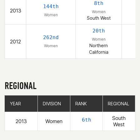
8th
144th
2013
Women
Women
South West
20th
262nd
Women
2012
Northern
Women
California
REGIONAL
YEAR
YEAR
DIVISION
DIVISION
RANK
RANK
REGIONAL
REGIONAL
South
6th
2013
Women
West