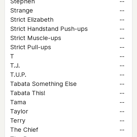
Stephen
--
Strange
--
Strict Elizabeth
--
Strict Handstand Push-ups
--
Strict Muscle-ups
--
Strict Pull-ups
--
T
--
T.J.
--
T.U.P.
--
Tabata Something Else
--
Tabata This!
--
Tama
--
Taylor
--
Terry
--
The Chief
--