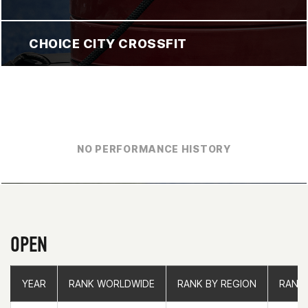
CHOICE CITY CROSSFIT
NO PERFORMANCE HISTORY
OPEN
YEAR
YEAR
RANK WORLDWIDE
RANK WORLDWIDE
RANK BY REGION
RANK BY REGION
RANK
RANK