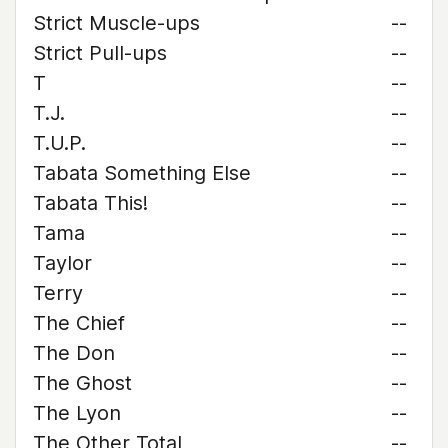
Strict Muscle-ups
--
Strict Pull-ups
--
T
--
T.J.
--
T.U.P.
--
Tabata Something Else
--
Tabata This!
--
Tama
--
Taylor
--
Terry
--
The Chief
--
The Don
--
The Ghost
--
The Lyon
--
The Other Total
--