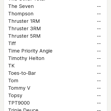
The Seven
--
Thompson
--
Thruster 1RM
--
Thruster 3RM
--
Thruster 5RM
--
Tiff
--
Time Priority Angie
--
Timothy Helton
--
TK
--
Toes-to-Bar
--
Tom
--
Tommy V
--
Topsy
--
TPT9000
--
Triple Deuce
--