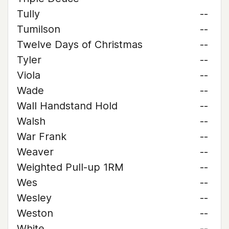
Tully
--
Tumilson
--
Twelve Days of Christmas
--
Tyler
--
Viola
--
Wade
--
Wall Handstand Hold
--
Walsh
--
War Frank
--
Weaver
--
Weighted Pull-up 1RM
--
Wes
--
Wesley
--
Weston
--
White
--