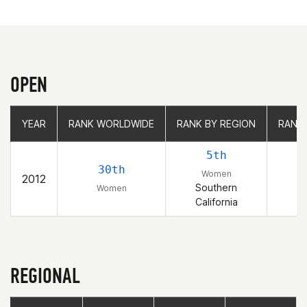
OPEN
YEAR
YEAR
RANK WORLDWIDE
RANK WORLDWIDE
RANK BY REGION
RANK BY REGION
RANK
RANK
5th
30th
Women
2012
Southern
Women
California
REGIONAL