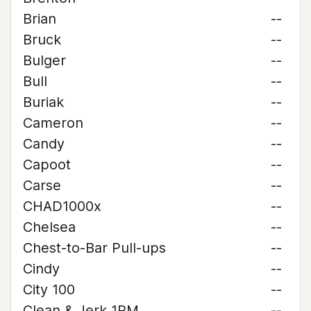
Brian
--
Bruck
--
Bulger
--
Bull
--
Buriak
--
Cameron
--
Candy
--
Capoot
--
Carse
--
CHAD1000x
--
Chelsea
--
Chest-to-Bar Pull-ups
--
Cindy
--
City 100
--
Clean & Jerk 1RM
--