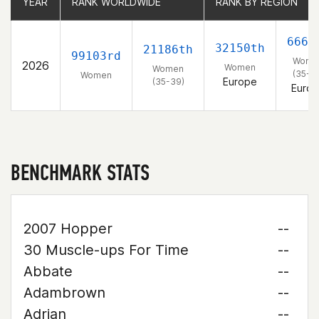
YEAR
YEAR
RANK WORLDWIDE
RANK WORLDWIDE
RANK BY REGION
RANK BY REGION
6661
32150th
21186th
99103rd
Wome
2026
Women
Women
(35-3
Women
Europe
(35-39)
Euro
BENCHMARK STATS
2007 Hopper
--
30 Muscle-ups For Time
--
Abbate
--
Adambrown
--
Adrian
--